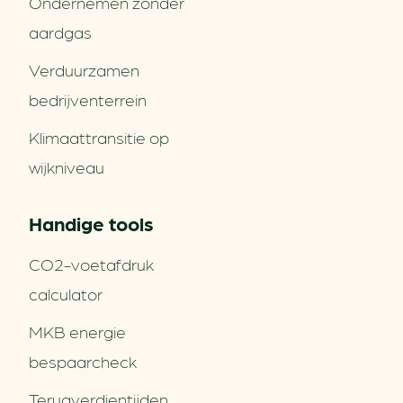
Ondernemen zonder
aardgas
Verduurzamen
bedrijventerrein
Klimaattransitie op
wijkniveau
Handige tools
CO2-voetafdruk
calculator
MKB energie
bespaarcheck
Terugverdien­tijden