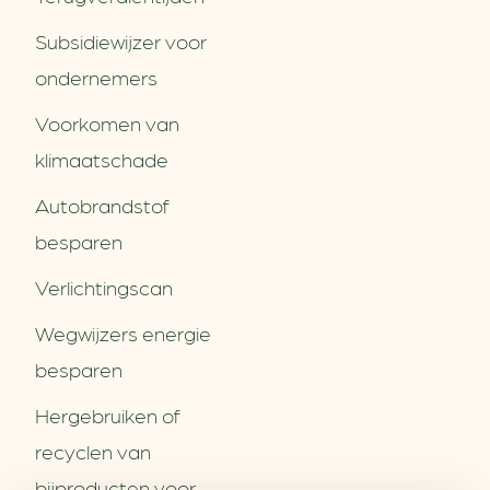
Subsidiewijzer voor
ondernemers
Voorkomen van
klimaatschade
Autobrandstof
besparen
Verlichtingscan
Wegwijzers energie
besparen
Hergebruiken of
Over ons
recyclen van
Partners
Word partner
bijproducten voor