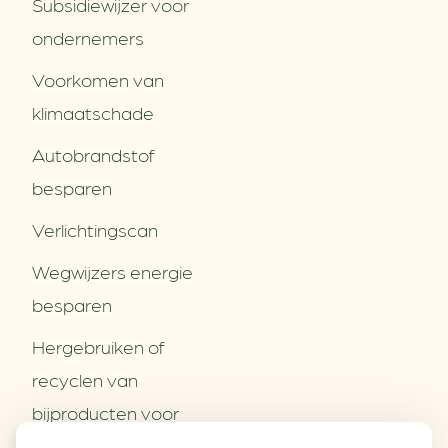
Subsidiewijzer voor
ondernemers
Voorkomen van
klimaatschade
Autobrandstof
besparen
Verlichtingscan
Wegwijzers energie
besparen
Hergebruiken of
Over ons
recyclen van
Partners
Word partner
bijproducten voor
Contact
het MKB