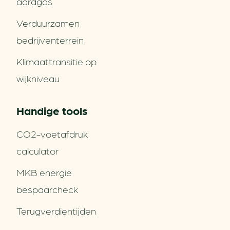
aardgas
Verduurzamen
bedrijventerrein
Klimaattransitie op
wijkniveau
Handige tools
CO2-voetafdruk
calculator
MKB energie
bespaarcheck
Terugverdien­tijden