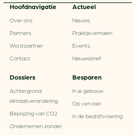
Hoofd­navigatie
Actueel
Over ons
Nieuws
Partners
Praktijkverhalen
Word partner
Events
Contact
Nieuwsbrief
Dossiers
Besparen
Achtergrond
In je gebouw
klimaatverandering
Op vervoer
Beprijzing van CO2
In de bedrijfsvoering
Ondernemen zonder