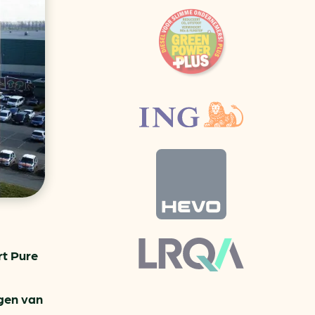
aren
van bijproducten
PC
l
(073) 822 74 86
rt Pure
ngen van