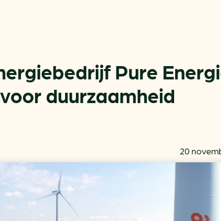
ergiebedrijf Pure Energ
0 voor duurzaamheid
Actueel
Handige tools
Nieuws
CO2-voetafdruk calculat
Praktijkverhalen
MKB energie bespaarche
20 novemb
Events
Terugverdien­tijden
Nieuwsbrief
Subsidiewijzer voor onde
Voorkomen van klimaats
Besparen
Autobrandstof besparen