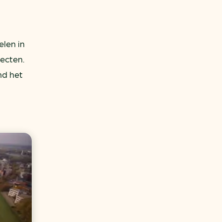
len in
ecten.
nd het