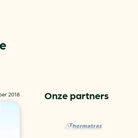
ie
or
ck
Onze partners
er 2018
rnemers
chade