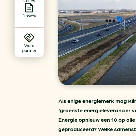
Cases
Achtergrond klimaatverande
Beprijzing van CO2
Nieuws
Ondernemen zonder aardg
Verduurzamen bedrijventerr
Klimaattransitie op wijknivea
Word
partner
Als enige energiemerk mag Klim
‘groenste energieleverancier v
Energie opnieuw een 10 op all
geproduceerd? Welke samenstel