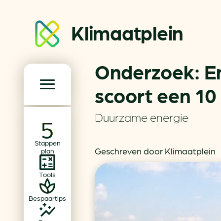
Klimaatplein
Onderzoek: En
Klimaatplein
scoort een 1
Hoofd­navigatie
Duurzame energie
Over ons
Stappen
Partners
Geschreven door Klimaatplein
plan
Word partner
Tools
Contact
Bespaartips
Dossiers