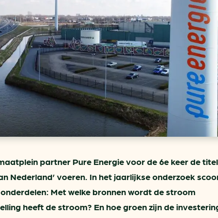
ring
In je gebouw
Verlichtingscan
Op vervoer
Wegwijzers energie besp
as
In de bedrijfsvoering
Hergebruiken of recyclen 
ein
voor het MKB
u
Energie besparen op uw 
info@klimaatplein.n
aatplein partner Pure Energie voor de 6e keer de titel
an Nederland’ voeren. In het jaarlijkse onderzoek scoo
e onderdelen: Met welke bronnen wordt de stroom
ling heeft de stroom? En hoe groen zijn de investeri