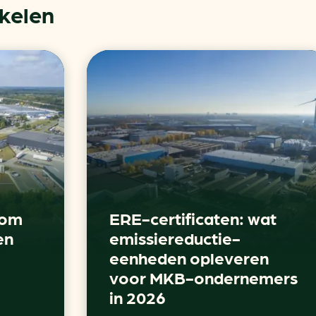
ikelen
rom
ERE-certificaten: wat
en
emissiereductie-
eenheden opleveren
voor MKB-ondernemers
in 2026