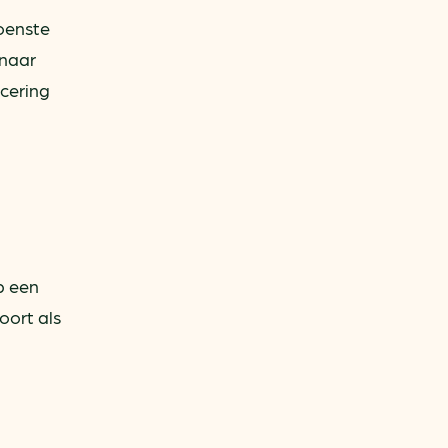
roenste
 naar
icering
p een
oort als