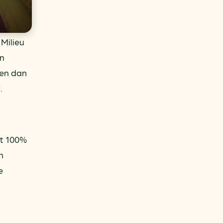
Milieu
en
een dan
.
ht 100%
n
e