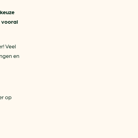
 keuze
, vooral
r! Veel
angen en
er op