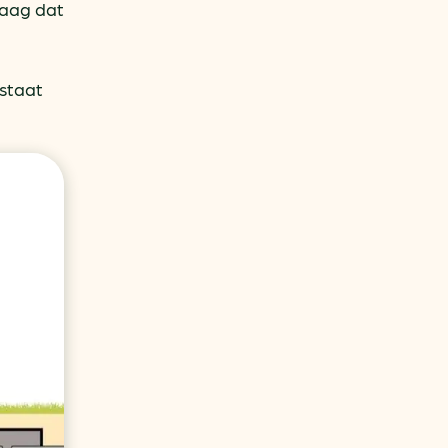
raag dat
estaat