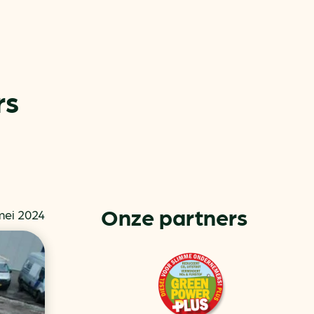
rs
or
ck
Onze partners
mei 2024
rnemers
chade