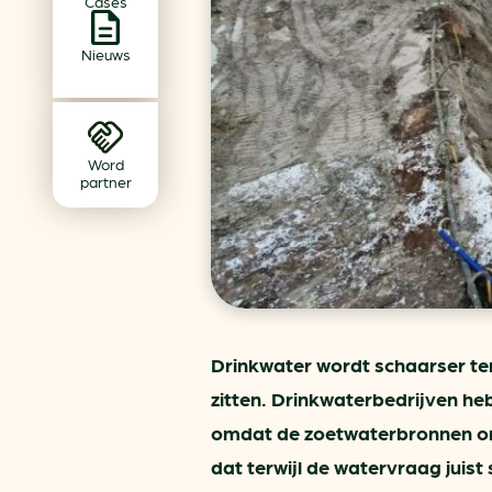
Cases
Achtergrond klimaatverande
Beprijzing van CO2
Nieuws
Ondernemen zonder aardg
Verduurzamen bedrijventerr
Klimaattransitie op wijknivea
Word
partner
Drinkwater wordt schaarser ter
zitten. Drinkwaterbedrijven h
omdat de zoetwaterbronnen ond
dat terwijl de watervraag juist