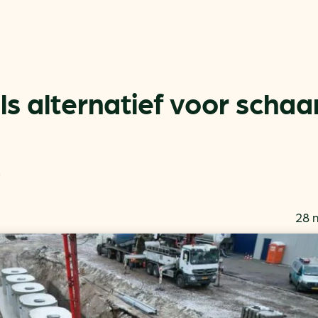
s alternatief voor schaa
Actueel
Handige tools
k
Nieuws
CO2-voetafdruk calculat
Praktijkverhalen
MKB energie bespaarche
28 
Events
Terugverdien­tijden
Nieuwsbrief
Subsidiewijzer voor onde
Voorkomen van klimaats
Besparen
Autobrandstof besparen