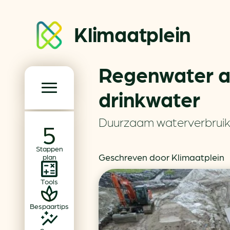
Klimaatplein
Regenwater al
Klimaatplein
drinkwater
Hoofd­navigatie
Duurzaam waterverbrui
Over ons
Stappen
Partners
Geschreven door Klimaatplein
plan
Word partner
Tools
Contact
Bespaartips
Dossiers