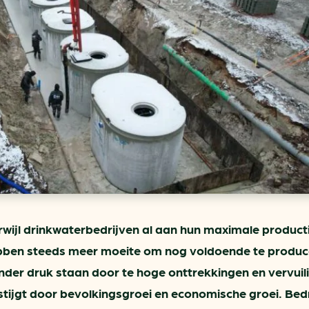
ring
In je gebouw
Verlichtingscan
Op vervoer
Wegwijzers energie besp
as
In de bedrijfsvoering
Hergebruiken of recyclen 
ein
voor het MKB
u
Energie besparen op uw 
info@klimaatplein.n
wijl drinkwaterbedrijven al aan hun maximale product
ebben steeds meer moeite om nog voldoende te produ
er druk staan door te hoge onttrekkingen en vervuili
 stijgt door bevolkingsgroei en economische groei. Bed