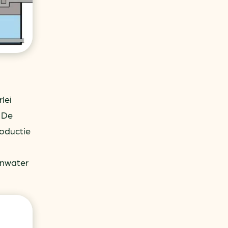
lei
 De
roductie
enwater