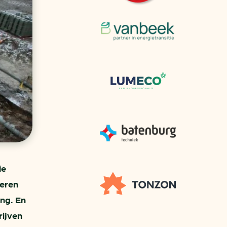
aren
van bijproducten
PC
l
(073) 822 74 86
ie
ceren
ng. En
rijven