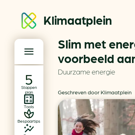
Klimaatplein
Slim met ene
Klimaatplein
voorbeeld aan
Hoofd­navigatie
Duurzame energie
Over ons
Stappen
Partners
Geschreven door Klimaatplein
plan
Word partner
Tools
Contact
Bespaartips
Dossiers