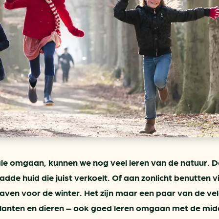
ring
In je gebouw
Verlichtingscan
Op vervoer
Wegwijzers energie besp
as
In de bedrijfsvoering
Hergebruiken of recyclen 
ein
voor het MKB
u
Energie besparen op uw 
info@klimaatplein.n
gie omgaan, kunnen we nog veel leren van de natuur. 
ladde huid die juist verkoelt. Of aan zonlicht benutten v
raven voor de winter. Het zijn maar een paar van de ve
 planten en dieren – ook goed leren omgaan met de mid