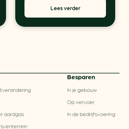
Lees verder
Besparen
tverandering
In je gebouw
Op vervoer
r aardgas
In de bedrijfsvoering
jventerrein