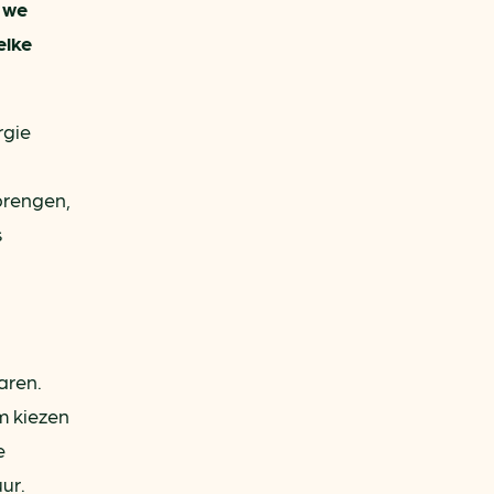
 we
elke
rgie
brengen,
s
aren.
m kiezen
e
ur.