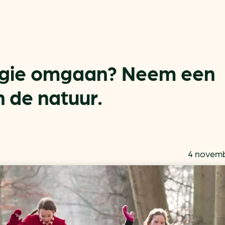
rgie omgaan? Neem een
 de natuur.
Actueel
Handige tools
Nieuws
CO2-voetafdruk calculat
Praktijkverhalen
MKB energie bespaarche
4 novemb
Events
Terugverdien­tijden
Nieuwsbrief
Subsidiewijzer voor onde
Voorkomen van klimaats
Besparen
Autobrandstof besparen