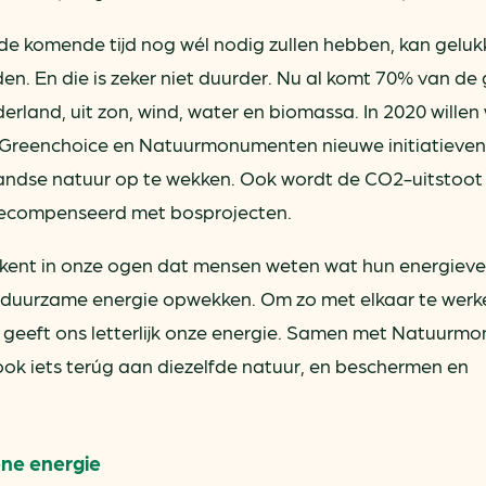
 de komende tijd nog wél nodig zullen hebben, kan geluk
 En die is zeker niet duurder. Nu al komt 70% van de
rland, uit zon, wind, water en biomassa. In 2020 willen 
n Greenchoice en Natuurmonumenten nieuwe initiatieve
andse natuur op te wekken. Ook wordt de CO2-uitstoot
gecompenseerd met bosprojecten.
kent in onze ogen dat mensen weten wat hun energieve
elf duurzame energie opwekken. Om zo met elkaar te wer
 geeft ons letterlijk onze energie. Samen met Natuurm
ook iets terúg aan diezelfde natuur, en beschermen en
ene energie