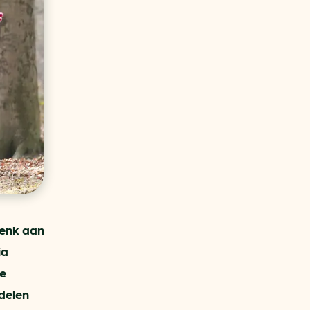
aren
van bijproducten
PC
l
(073) 822 74 86
Denk aan
ia
le
delen