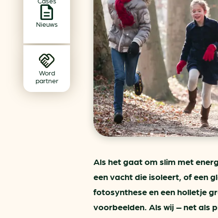
Cases
Achtergrond klimaatverande
Beprijzing van CO2
Nieuws
Ondernemen zonder aardg
Verduurzamen bedrijventerr
Klimaattransitie op wijknivea
Word
partner
Als het gaat om slim met ener
een vacht die isoleert, of een g
fotosynthese en een holletje g
voorbeelden. Als wij – net als