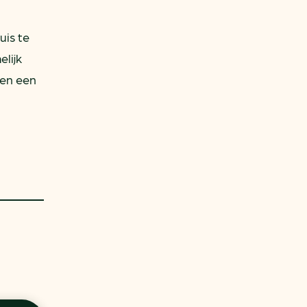
is te
lijk
een een