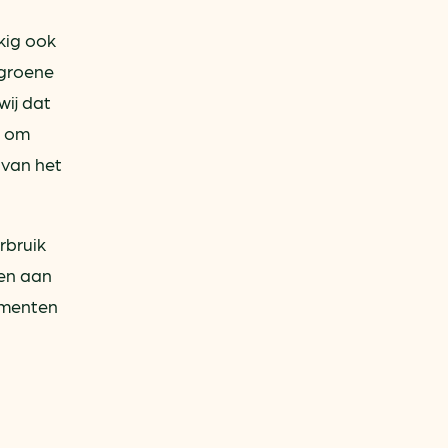
kig ook
 groene
wij dat
n om
 van het
rbruik
ken aan
omenten