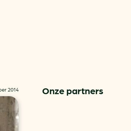
or
ck
Onze partners
er 2014
rnemers
chade