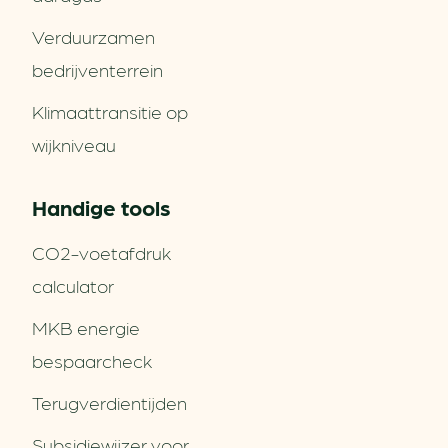
Verduurzamen
bedrijventerrein
Klimaattransitie op
wijkniveau
Handige tools
CO2-voetafdruk
calculator
MKB energie
bespaarcheck
Terugverdien­tijden
Subsidiewijzer voor