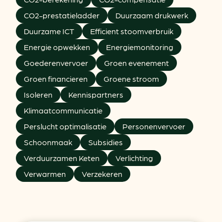
CO2-prestatieladder
Duurzaam drukwerk
Duurzame ICT
Efficient stoomverbruik
Energie opwekken
Energiemonitoring
Goederenvervoer
Groen evenement
Groen financieren
Groene stroom
Isoleren
Kennispartners
Klimaatcommunicatie
Perslucht optimalisatie
Personenvervoer
Schoonmaak
Subsidies
Verduurzamen Keten
Verlichting
Verwarmen
Verzekeren