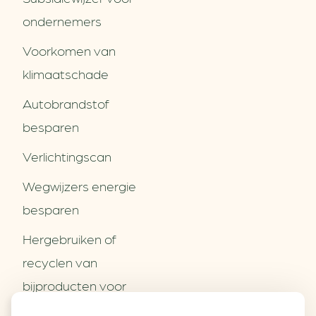
ondernemers
Voorkomen van
klimaatschade
Autobrandstof
besparen
Verlichtingscan
Wegwijzers energie
besparen
Hergebruiken of
Over ons
recyclen van
Partners
Word partner
bijproducten voor
Contact
het MKB