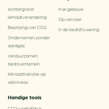
Achtergrond
In je gebouw
klimaatverandering
Op vervoer
Beprijzing van CO2
In de bedrijfsvoering
Ondernemen zonder
aardgas
Verduurzamen
bedrijventerrein
Klimaattransitie op
wijkniveau
Handige tools
CO2-voetafdruk