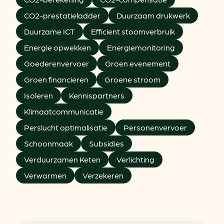
CO2-prestatieladder
Duurzaam drukwerk
Duurzame ICT
Efficient stoomverbruik
Energie opwekken
Energiemonitoring
Goederenvervoer
Groen evenement
Groen financieren
Groene stroom
Isoleren
Kennispartners
Klimaatcommunicatie
Perslucht optimalisatie
Personenvervoer
Schoonmaak
Subsidies
Verduurzamen Keten
Verlichting
Verwarmen
Verzekeren