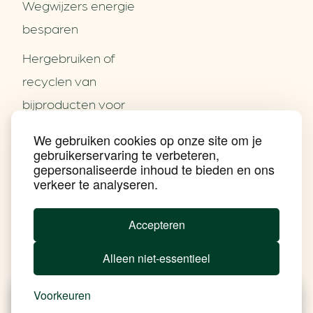
Wegwijzers energie
besparen
Hergebruiken of
Over ons
recyclen van
Partners
Word partner
bijproducten voor
Contact
het MKB
We gebruiken cookies op onze site om je
Nieuws
gebruikerservaring te verbeteren,
Energie besparen op
Praktijkverhalen
gepersonaliseerde inhoud te bieden en ons
Events
uw PC
verkeer te analyseren.
Nieuwsbrief
Social Media
Achtergrond klimaatverandering
Accepteren
Beprijzing van CO2
Ondernemen zonder aardgas
Alleen niet-essentieel
Verduurzamen bedrijventerrein
Klimaattransitie op wijkniveau
Copyright klimaatplein
Voorkeuren
Privacy & Disclaimer
In je gebouw