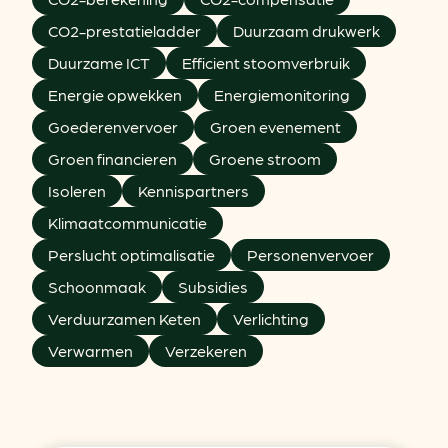
CO2-prestatieladder
Duurzaam drukwerk
Duurzame ICT
Efficient stoomverbruik
Energie opwekken
Energiemonitoring
Goederenvervoer
Groen evenement
Groen financieren
Groene stroom
Isoleren
Kennispartners
Klimaatcommunicatie
Perslucht optimalisatie
Personenvervoer
Schoonmaak
Subsidies
Verduurzamen Keten
Verlichting
Verwarmen
Verzekeren