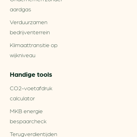
aardgas
Verduurzamen
bedrijventerrein
Klimaattransitie op
wijkniveau
Handige tools
CO2-voetafdruk
calculator
MKB energie
bespaarcheck
Terugverdien­tijden