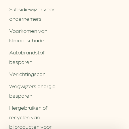
Subsidiewijzer voor
ondernemers
Voorkomen van
klimaatschade
Autobrandstof
besparen
Verlichtingscan
Wegwijzers energie
besparen
Hergebruiken of
Over ons
recyclen van
Partners
Word partner
bijproducten voor
Contact