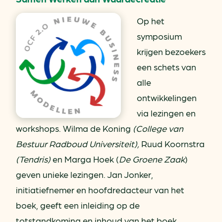
Op het
symposium
krijgen bezoekers
een schets van
alle
ontwikkelingen
via lezingen en
workshops. Wilma de Koning
(College van
Bestuur Radboud Universiteit),
Ruud Koornstra
(Tendris)
en Marga Hoek (
De Groene Zaak
)
geven unieke lezingen. Jan Jonker,
initiatiefnemer en hoofdredacteur van het
boek, geeft een inleiding op de
totstandkoming en inhoud van het boek.