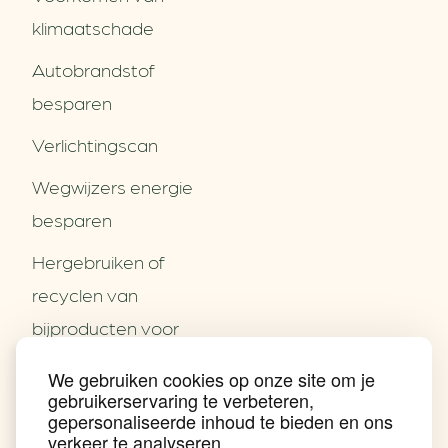
klimaatschade
Autobrandstof
besparen
Verlichtingscan
Wegwijzers energie
besparen
Hergebruiken of
Over ons
recyclen van
Partners
Word partner
bijproducten voor
Contact
het MKB
We gebruiken cookies op onze site om je
Nieuws
gebruikerservaring te verbeteren,
Energie besparen op
Praktijkverhalen
gepersonaliseerde inhoud te bieden en ons
Events
uw PC
verkeer te analyseren.
Nieuwsbrief