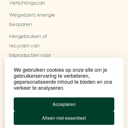
Verlichtingscan
Wegwijzers energie
besparen
Hergebruiken of
Over ons
recyclen van
Partners
Word partner
bijproducten voor
Contact
het MKB
We gebruiken cookies op onze site om je
Nieuws
gebruikerservaring te verbeteren,
Energie besparen op
Praktijkverhalen
gepersonaliseerde inhoud te bieden en ons
Events
uw PC
verkeer te analyseren.
Nieuwsbrief
Social Media
Achtergrond klimaatverandering
Accepteren
Beprijzing van CO2
Ondernemen zonder aardgas
Alleen niet-essentieel
Verduurzamen bedrijventerrein
Klimaattransitie op wijkniveau