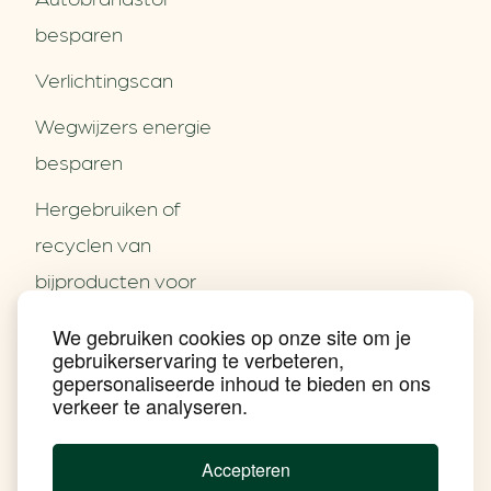
besparen
Verlichtingscan
Wegwijzers energie
besparen
Hergebruiken of
Over ons
recyclen van
Partners
Word partner
bijproducten voor
Contact
het MKB
We gebruiken cookies op onze site om je
Nieuws
gebruikerservaring te verbeteren,
Energie besparen op
Praktijkverhalen
gepersonaliseerde inhoud te bieden en ons
Events
uw PC
verkeer te analyseren.
Nieuwsbrief
Social Media
Achtergrond klimaatverandering
Accepteren
Beprijzing van CO2