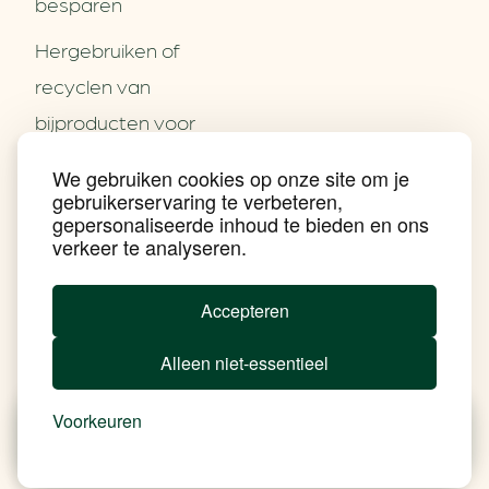
besparen
Hergebruiken of
Over ons
recyclen van
Partners
Word partner
bijproducten voor
Contact
het MKB
We gebruiken cookies op onze site om je
Nieuws
gebruikerservaring te verbeteren,
Energie besparen op
Praktijkverhalen
gepersonaliseerde inhoud te bieden en ons
Events
uw PC
verkeer te analyseren.
Nieuwsbrief
Social Media
Achtergrond klimaatverandering
Accepteren
Beprijzing van CO2
Ondernemen zonder aardgas
Alleen niet-essentieel
Verduurzamen bedrijventerrein
Klimaattransitie op wijkniveau
Copyright klimaatplein
Voorkeuren
Privacy & Disclaimer
In je gebouw
Nieuws
Besparen
Tools
Add Soul
Op vervoer
In de bedrijfsvoering