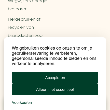
Wegwijzers energie
besparen
Hergebruiken of
Over ons
recyclen van
Partners
Word partner
bijproducten voor
Contact
het MKB
We gebruiken cookies op onze site om je
Nieuws
gebruikerservaring te verbeteren,
Energie besparen op
Praktijkverhalen
gepersonaliseerde inhoud te bieden en ons
Events
uw PC
verkeer te analyseren.
Nieuwsbrief
Social Media
Achtergrond klimaatverandering
Accepteren
Beprijzing van CO2
Ondernemen zonder aardgas
Alleen niet-essentieel
Verduurzamen bedrijventerrein
Klimaattransitie op wijkniveau
Copyright klimaatplein
Voorkeuren
Privacy & Disclaimer
In je gebouw
Nieuws
Besparen
Tools