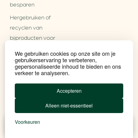
besparen
Hergebruiken of
Over ons
recyclen van
Partners
Word partner
bijproducten voor
Contact
het MKB
We gebruiken cookies op onze site om je
Nieuws
gebruikerservaring te verbeteren,
Energie besparen op
Praktijkverhalen
gepersonaliseerde inhoud te bieden en ons
Events
uw PC
verkeer te analyseren.
Nieuwsbrief
Social Media
Achtergrond klimaatverandering
Accepteren
Beprijzing van CO2
Ondernemen zonder aardgas
Alleen niet-essentieel
Verduurzamen bedrijventerrein
Klimaattransitie op wijkniveau
Copyright klimaatplein
Voorkeuren
Privacy & Disclaimer
In je gebouw
Nieuws
Besparen
Tools
Add Soul
Op vervoer
In de bedrijfsvoering