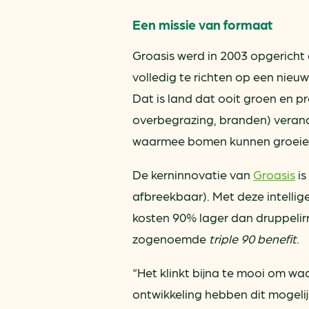
Een missie van formaat
Groasis werd in 2003 opgericht 
volledig te richten op een nieu
Dat is land dat ooit groen en p
overbegrazing, branden) verande
waarmee bomen kunnen groeien 
De kerninnovatie van
Groasis
is
afbreekbaar). Met deze intellig
kosten 90% lager dan druppelir
zogenoemde
triple 90 benefit
.
“Het klinkt bijna te mooi om waa
ontwikkeling hebben dit mogeli