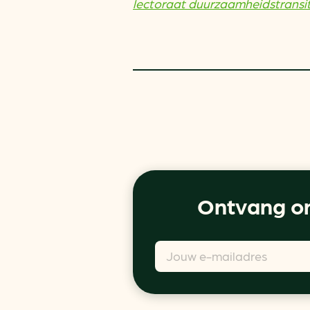
lectoraat duurzaamheidstransit
Ontvang on