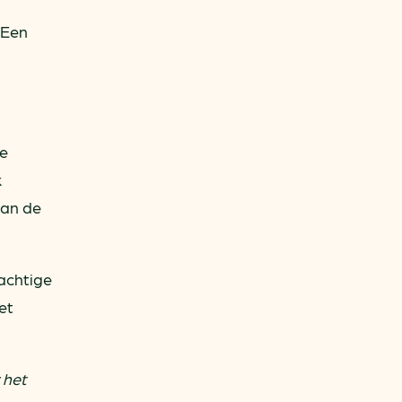
 Een
de
k
aan de
achtige
et
 het