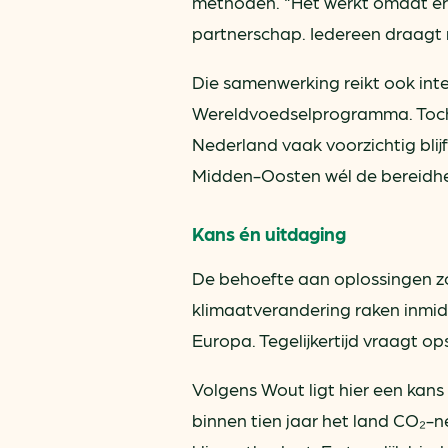
methoden. “Het werkt omdat er ee
partnerschap. Iedereen draagt me
Die samenwerking reikt ook int
Wereldvoedselprogramma. Toch bl
Nederland vaak voorzichtig blij
Midden-Oosten wél de bereidhe
Kans én uitdaging
De behoefte aan oplossingen zo
klimaatverandering raken inmid
Europa. Tegelijkertijd vraagt op
Volgens Wout ligt hier een kan
binnen tien jaar het land CO₂-n