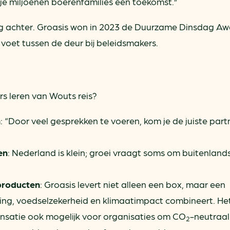
 je miljoenen boerenfamilies een toekomst.”
ning achter. Groasis won in 2023 de Duurzame Dinsdag Aw
voet tussen de deur bij beleidsmakers.
 leren van Wouts reis?
n
: “Door veel gesprekken te voeren, kom je de juiste part
en
: Nederland is klein; groei vraagt soms om buitenland
 producten
: Groasis levert niet alleen een box, maar een
ing, voedselzekerheid en klimaatimpact combineert. Het
satie ook mogelijk voor organisaties om CO
-neutraal
2