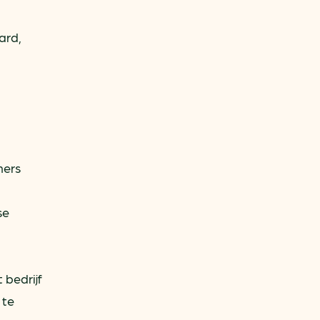
ard,
ners
se
 bedrijf
 te