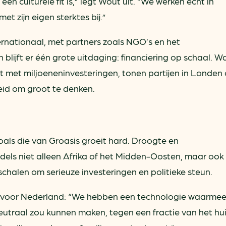
n culturele fit is,” legt Wout uit. “We werken echt in
t zijn eigen sterktes bij.”
ernationaal, met partners zoals NGO’s en het
ijft er één grote uitdaging: financiering op schaal. W
ft met miljoeneninvesteringen, tonen partijen in Londen 
id om groot te denken.
als die van Groasis groeit hard. Droogte en
dels niet alleen Afrika of het Midden-Oosten, maar ook
schalen om serieuze investeringen en politieke steun.
s voor Nederland: “We hebben een technologie waarmee
eutraal zou kunnen maken, tegen een fractie van het hu