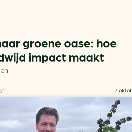
naar groene oase: hoe
dwijd impact maakt
Actueel
Handige tools
men
Nieuws
CO2-voetafdruk calculat
Praktijkverhalen
MKB energie bespaarche
jt
7 okto
Events
Terugverdien­tijden
Nieuwsbrief
Subsidiewijzer voor onde
Voorkomen van klimaats
Besparen
Autobrandstof besparen