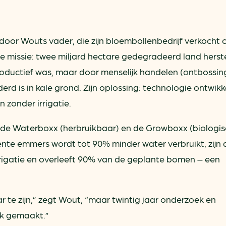
door Wouts vader, die zijn bloembollenbedrijf verkocht 
we missie: twee miljard hectare gedegradeerd land herste
roductief was, maar door menselijk handelen (ontbossin
rd is in kale grond. Zijn oplossing: technologie ontwikk
zonder irrigatie.
 de Waterboxx (herbruikbaar) en de Growboxx (biologis
ente emmers wordt tot 90% minder water verbruikt, zijn 
rigatie en overleeft 90% van de geplante bomen – een
r te zijn,” zegt Wout, “maar twintig jaar onderzoek en
jk gemaakt.”