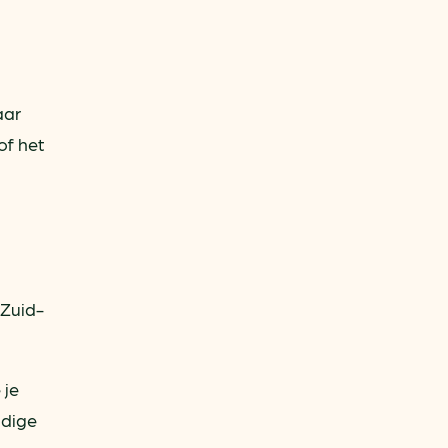
aar
of het
 Zuid-
 je
idige