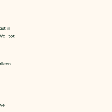
st in
Wall tot
n
alleen
uwe