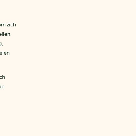
om zich
llen.
g,
elen
ch
de