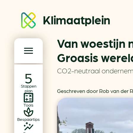
Klimaatplein
Van woestijn 
Klimaatplein
Groasis werel
Hoofd­navigatie
CO2-neutraal onderne
Over ons
Stappen
Partners
Geschreven door Rob van der Ri
plan
Word partner
Tools
Contact
Bespaartips
Dossiers