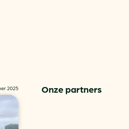
or
ck
Onze partners
ber 2025
rnemers
chade