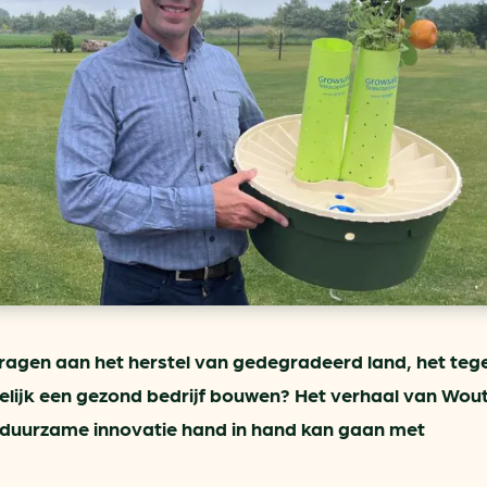
ring
In je gebouw
Verlichtingscan
Op vervoer
Wegwijzers energie besp
as
In de bedrijfsvoering
Hergebruiken of recyclen 
ein
voor het MKB
u
Energie besparen op uw 
info@klimaatplein.n
dragen aan het herstel van gedegradeerd land, het te
lijk een gezond bedrijf bouwen? Het verhaal van Wout
t duurzame innovatie hand in hand kan gaan met