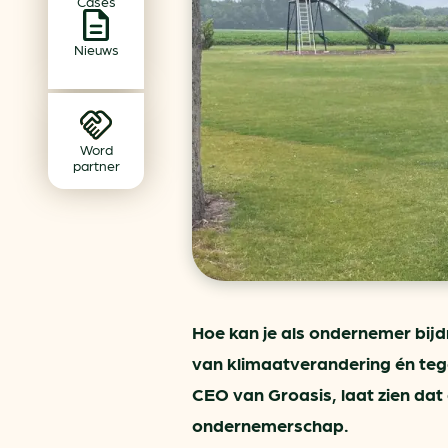
Cases
Achtergrond klimaatverande
Beprijzing van CO2
Nieuws
Ondernemen zonder aardg
Verduurzamen bedrijventerr
Klimaattransitie op wijknivea
Word
partner
Hoe kan je als ondernemer bij
van klimaatverandering én tege
CEO van Groasis, laat zien da
ondernemerschap.