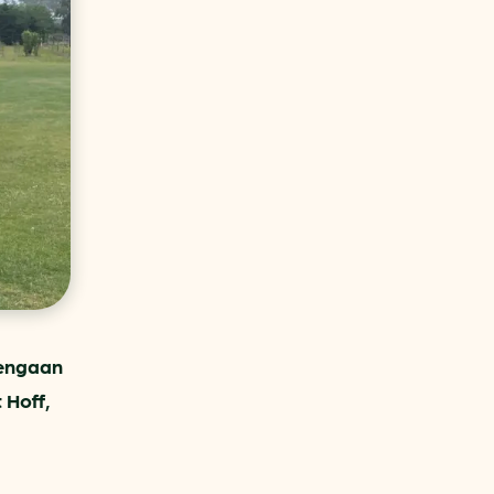
aren
van bijproducten
PC
l
(073) 822 74 86
gengaan
 Hoff,