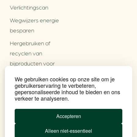
Verlichtingscan
Wegwijzers energie
besparen
Hergebruiken of
Over ons
recyclen van
Partners
Word partner
bijproducten voor
Contact
het MKB
We gebruiken cookies op onze site om je
Nieuws
gebruikerservaring te verbeteren,
Energie besparen op
Praktijkverhalen
gepersonaliseerde inhoud te bieden en ons
Events
uw PC
verkeer te analyseren.
Nieuwsbrief
Social Media
Achtergrond klimaatverandering
Accepteren
Beprijzing van CO2
Ondernemen zonder aardgas
Alleen niet-essentieel
Verduurzamen bedrijventerrein
Klimaattransitie op wijkniveau