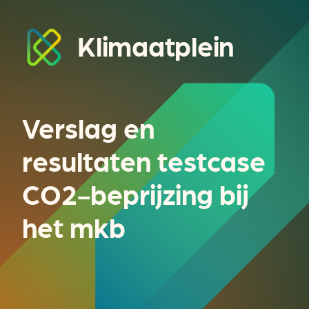
Klimaatplein
Verslag en
resultaten testcase
CO2-beprijzing bij
het mkb