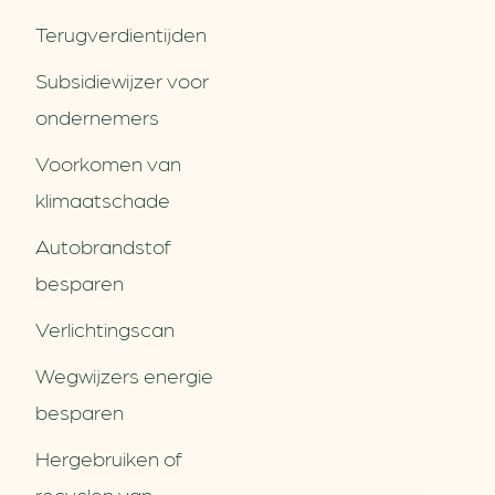
Terugverdien­tijden
Subsidiewijzer voor
ondernemers
Voorkomen van
klimaatschade
Autobrandstof
besparen
Verlichtingscan
Wegwijzers energie
besparen
Hergebruiken of
Over ons
recyclen van