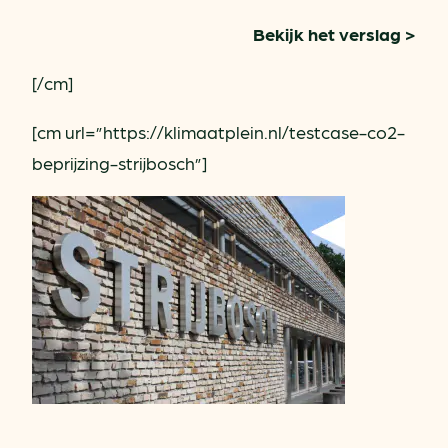
Bekijk het verslag >
[/cm]
[cm url=”https://klimaatplein.nl/testcase-co2-
beprijzing-strijbosch”]