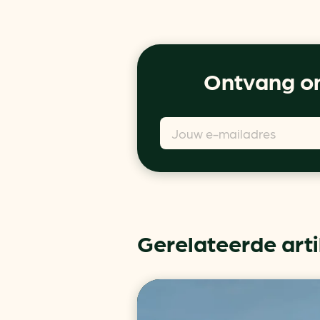
Ontvang on
Gerelateerde art