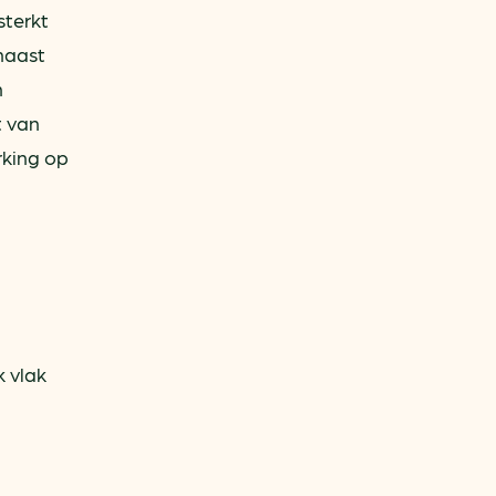
sterkt
naast
n
t van
rking op
 vlak