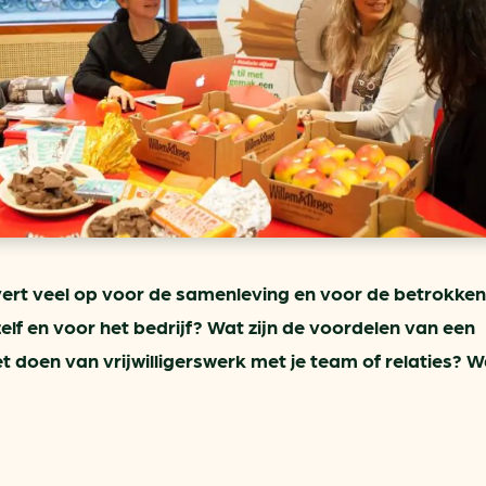
ring
In je gebouw
Verlichtingscan
Op vervoer
Wegwijzers energie besp
as
In de bedrijfsvoering
Hergebruiken of recyclen 
ein
voor het MKB
u
Energie besparen op uw 
info@klimaatplein.n
vert veel op voor de samenleving en voor de betrokken
elf en voor het bedrijf? Wat zijn de voordelen van een
et doen van vrijwilligerswerk met je team of relaties?