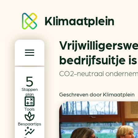
Klimaatplein
Vrijwilligersw
Klimaatplein
bedrijfsuitje i
Hoofd­navigatie
CO2-neutraal onderne
Over ons
Stappen
Partners
Geschreven door Klimaatplein
plan
Word partner
Tools
Contact
Bespaartips
Dossiers