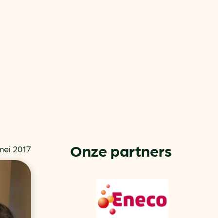
or
ck
Onze partners
mei 2017
rnemers
chade