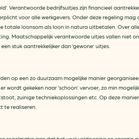
eld’. Verantwoorde bedrijfsuitjes zijn financieel aantrekke
 verplicht voor alle werkgevers. Onder deze regeling mag 
totale loonsom als loon in natura uitbetalen. Over all
ing. Maatschappelijk verantwoorde uitjes vallen niet o
l een stuk aantrekkelijker dan ‘gewone’ uitjes.
orden op een zo duurzaam mogelijke manier georganise
r wordt gekeken naar ‘schoon’ vervoer, zo min mogelijk 
stoot, zuinige techniekoplossingen etc. Op deze manier 
 te realiseren.
n regelmatig aan dat het veel voldoening en energie 