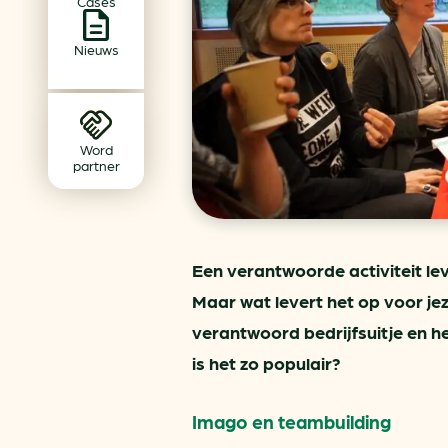
Cases
Achtergrond klimaatverande
Beprijzing van CO2
Nieuws
Ondernemen zonder aardg
Verduurzamen bedrijventerr
Klimaattransitie op wijknivea
Word
partner
Een verantwoorde activiteit le
Maar wat levert het op voor jez
verantwoord bedrijfsuitje en h
is het zo populair?
Imago en teambuilding