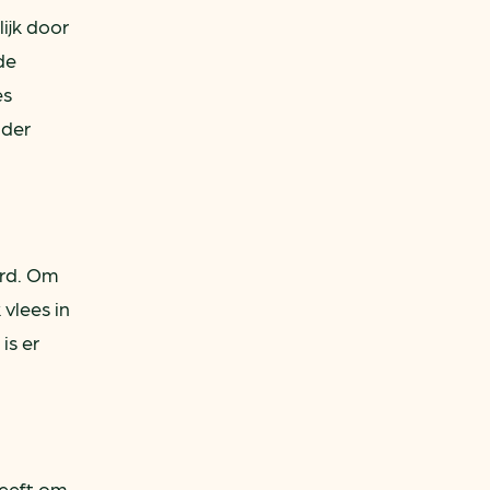
lijk door
de
es
nder
erd. Om
vlees in
is er
geeft om