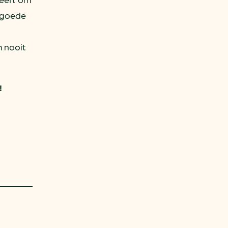
n goede
m nooit
!