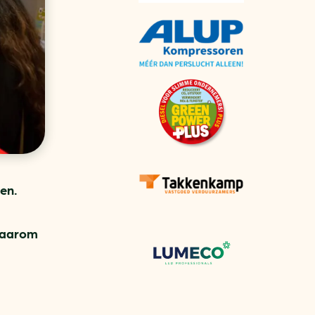
aren
van bijproducten
PC
l
(073) 822 74 86
en.
 Waarom