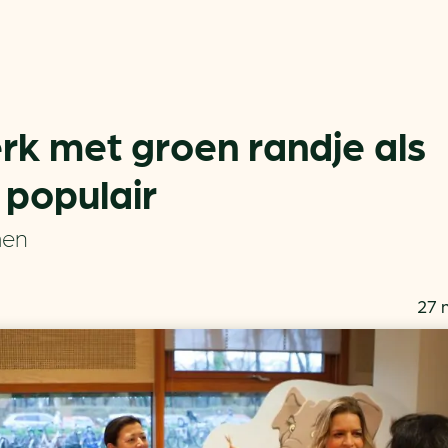
erk met groen randje als
s populair
Actueel
Handige tools
men
Nieuws
CO2-voetafdruk calculat
Praktijkverhalen
MKB energie bespaarche
27 
Events
Terugverdien­tijden
Nieuwsbrief
Subsidiewijzer voor onde
Voorkomen van klimaats
Besparen
Autobrandstof besparen