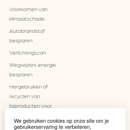
Voorkomen van
klimaatschade
Autobrandstof
besparen
Verlichtingscan
Wegwijzers energie
besparen
Hergebruiken of
Over ons
recyclen van
Partners
Word partner
bijproducten voor
Contact
het MKB
We gebruiken cookies op onze site om je
Nieuws
gebruikerservaring te verbeteren,
Energie besparen op
Praktijkverhalen