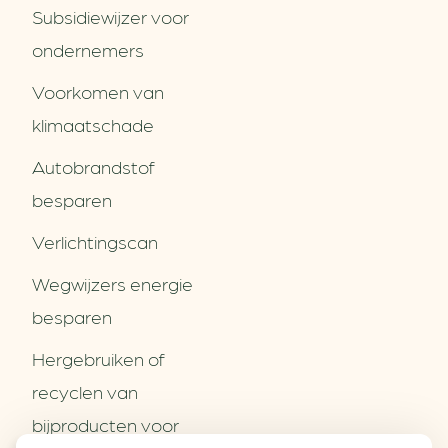
Subsidiewijzer voor
ondernemers
Voorkomen van
klimaatschade
Autobrandstof
besparen
Verlichtingscan
Wegwijzers energie
besparen
Hergebruiken of
Over ons
recyclen van
Partners
Word partner
bijproducten voor
Contact