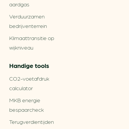
aardgas
Verduurzamen
bedrijventerrein
Klimaattransitie op
wijkniveau
Handige tools
CO2-voetafdruk
calculator
MKB energie
bespaarcheck
Terugverdien­tijden