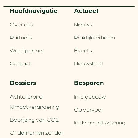
Hoofd­navigatie
Actueel
Over ons
Nieuws
Partners
Praktijkverhalen
Word partner
Events
Contact
Nieuwsbrief
Dossiers
Besparen
Achtergrond
In je gebouw
klimaatverandering
Op vervoer
Beprijzing van CO2
In de bedrijfsvoering
Ondernemen zonder