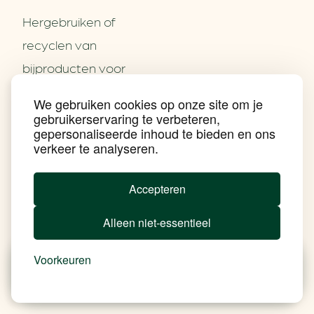
Hergebruiken of
Over ons
recyclen van
Partners
Word partner
bijproducten voor
Contact
het MKB
We gebruiken cookies op onze site om je
Nieuws
gebruikerservaring te verbeteren,
Energie besparen op
Praktijkverhalen
gepersonaliseerde inhoud te bieden en ons
Events
uw PC
verkeer te analyseren.
Nieuwsbrief
Social Media
Achtergrond klimaatverandering
Accepteren
Beprijzing van CO2
Ondernemen zonder aardgas
Alleen niet-essentieel
Verduurzamen bedrijventerrein
Klimaattransitie op wijkniveau
Copyright klimaatplein
Voorkeuren
Privacy & Disclaimer
In je gebouw
Nieuws
Besparen
Tools
Add Soul
Op vervoer
In de bedrijfsvoering