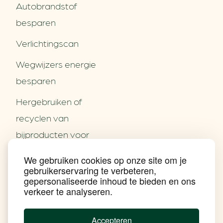
Autobrandstof
besparen
Verlichtingscan
Wegwijzers energie
besparen
Hergebruiken of
Over ons
recyclen van
Partners
Word partner
bijproducten voor
Contact
het MKB
We gebruiken cookies op onze site om je
Nieuws
gebruikerservaring te verbeteren,
Energie besparen op
Praktijkverhalen
gepersonaliseerde inhoud te bieden en ons
Events
uw PC
verkeer te analyseren.
Nieuwsbrief
Social Media
Achtergrond klimaatverandering
Accepteren