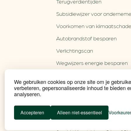
Terugverdien­tijden
Subsidiewijzer voor onderneme
Voorkomen van klimaatschad
Autobrandstof besparen
Verlichtingscan
Wegwijzers energie besparen
Hergebruiken of recyclen van 
We gebruiken cookies op onze site om je gebruike
Energie besparen op uw PC
verbeteren, gepersonaliseerde inhoud te bieden e
analyseren.
Social Media
Accepteren
Alleen niet-essentieel
Voorkeure