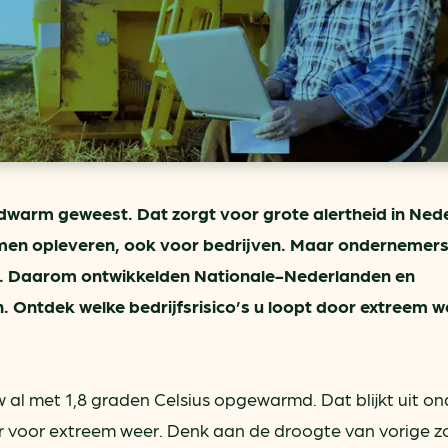
ring
In je gebouw
Verlichtingscan
Op vervoer
Wegwijzers energie besp
as
In de bedrijfsvoering
Hergebruiken of recyclen 
ein
voor het MKB
u
Energie besparen op uw 
info@klimaatplein.n
dwarm geweest. Dat zorgt voor grote alertheid in Ned
emen opleveren, ook voor bedrijven. Maar ondernemers 
ust. Daarom ontwikkelden Nationale-Nederlanden en
. Ontdek welke bedrijfsrisico’s u loopt door extreem w
 al met 1,8 graden Celsius opgewarmd. Dat blijkt uit o
er voor extreem weer. Denk aan de droogte van vorige z