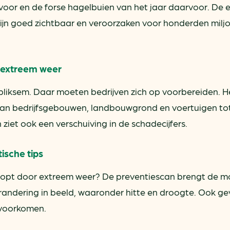
voor en de forse hagelbuien van het jaar daarvoor. De 
ijn goed zichtbaar en veroorzaken voor honderden milj
r extreem weer
 bliksem. Daar moeten bedrijven zich op voorbereiden. H
aan bedrijfsgebouwen, landbouwgrond en voertuigen to
iet ook een verschuiving in de schadecijfers.
tische tips
 loopt door extreem weer? De preventiescan brengt de mo
andering in beeld, waaronder hitte en droogte. Ook g
 voorkomen.