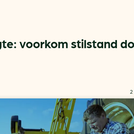
gte: voorkom stilstand d
Actueel
Handige tools
Nieuws
CO2-voetafdruk calculat
Praktijkverhalen
MKB energie bespaarche
2
Events
Terugverdien­tijden
Nieuwsbrief
Subsidiewijzer voor onde
Voorkomen van klimaats
Besparen
Autobrandstof besparen