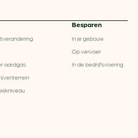
Besparen
tverandering
In je gebouw
Op vervoer
r aardgas
In de bedrijfsvoering
jventerrein
wijkniveau