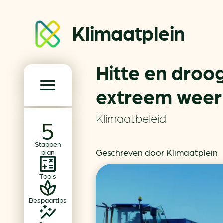
Klimaatplein
Hitte en droo
Klimaatplein
extreem weer
Hoofd­navigatie
Klimaatbeleid
Over ons
Stappen
Partners
Geschreven door Klimaatplein
plan
Word partner
Tools
Contact
Bespaartips
Dossiers