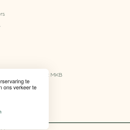
rs
e
bijproducten voor het MKB
rservaring te
n ons verkeer te
n