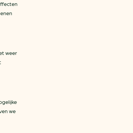
effecten
oenen
et weer
t
gelijke
even we