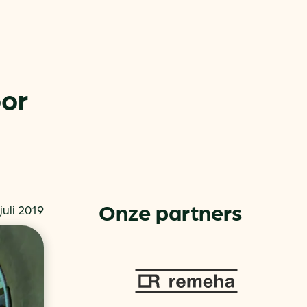
oor
or
ck
Onze partners
 juli 2019
rnemers
chade