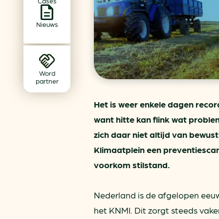
Cases
Achtergrond klimaatverande
Beprijzing van CO2
Nieuws
Ondernemen zonder aardg
Verduurzamen bedrijventerr
Klimaattransitie op wijknivea
Word
partner
Het is weer enkele dagen recor
want hitte kan flink wat probl
zich daar niet altijd van bew
Klimaatplein een preventiescan
voorkom stilstand.
Nederland is de afgelopen eeuw
het KNMI. Dit zorgt steeds vak