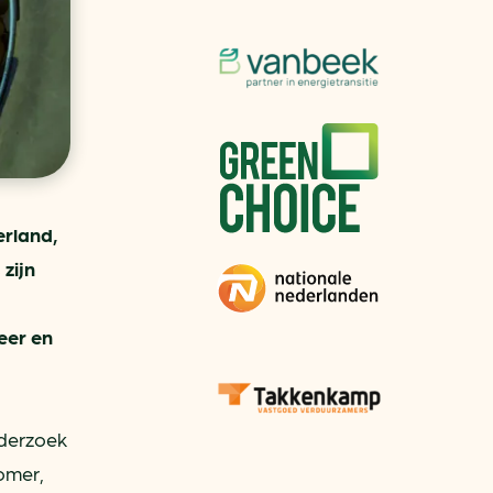
aren
van bijproducten
PC
l
(073) 822 74 86
erland,
zijn
eer en
nderzoek
omer,