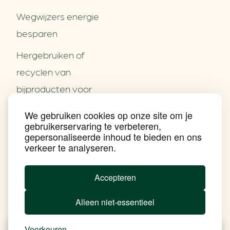
Wegwijzers energie
besparen
Hergebruiken of
Over ons
recyclen van
Partners
Word partner
bijproducten voor
Contact
het MKB
We gebruiken cookies op onze site om je
Nieuws
gebruikerservaring te verbeteren,
Energie besparen op
Praktijkverhalen
gepersonaliseerde inhoud te bieden en ons
Events
uw PC
verkeer te analyseren.
Nieuwsbrief
Social Media
Achtergrond klimaatverandering
Accepteren
Beprijzing van CO2
Ondernemen zonder aardgas
Alleen niet-essentieel
Verduurzamen bedrijventerrein
Klimaattransitie op wijkniveau
Copyright klimaatplein
Voorkeuren