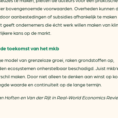
keuzes te maken, pleiten de auteurs voor een praktische
e vier bovengenoemde voorwaarden. Overheden kunnen 
door aanbestedingen of subsidies afhankelijk te maken
t geeft ondernemers die écht werk willen maken van kl
lijkere kans op de markt.
r de toekomst van het mkb
e model van grenzeloze groei, raken grondstoffen op,
rden ecosystemen onherstelbaar beschadigd. Juist mkb’
schil maken. Door niet alleen te denken aan winst op ko
gde waarde en continuïteit op de lange termijn.
Van Hoften en Van der Rijt in Real-World Economics Revie