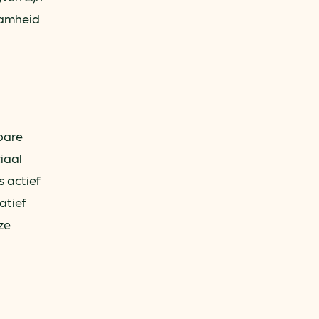
aamheid
bare
iaal
s actief
atief
ze