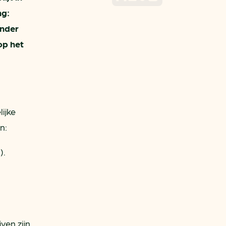
ng:
inder
op het
ijke
n:
).
ven zijn