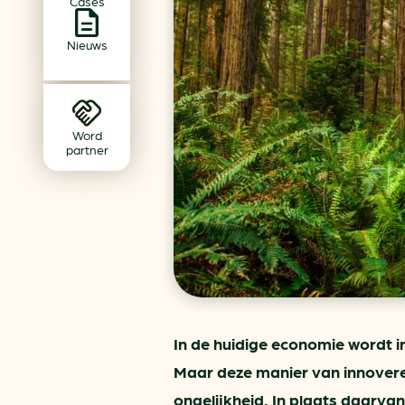
Cases
Achtergrond klimaatverande
Beprijzing van CO2
Nieuws
Ondernemen zonder aardg
Verduurzamen bedrijventerr
Klimaattransitie op wijknivea
Word
partner
In de huidige economie wordt 
Maar deze manier van innoveren
ongelijkheid. In plaats daarvan