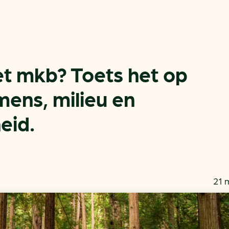
het mkb? Toets het op
mens, milieu en
eid.
Actueel
Handige tools
Nieuws
CO2-voetafdruk calculat
Praktijkverhalen
MKB energie bespaarche
Events
Terugverdien­tijden
21 
Nieuwsbrief
Subsidiewijzer voor onde
Voorkomen van klimaats
Besparen
Autobrandstof besparen