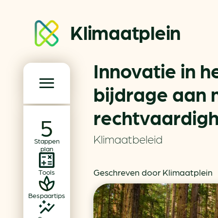
Klimaatplein
Innovatie in 
Klimaatplein
bijdrage aan 
rechtvaardigh
Hoofd­navigatie
Over ons
Klimaatbeleid
Stappen
Partners
plan
Word partner
Geschreven door Klimaatplein
Tools
Contact
Bespaartips
Dossiers