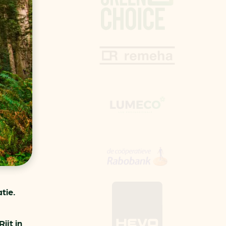
aren
van bijproducten
PC
l
(073) 822 74 86
tie.
ijt in