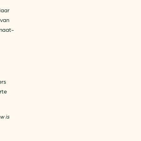
daar
 van
imaat-
ers
rte
w is