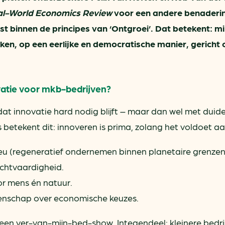
l-World Economics Review
voor een andere benaderi
st binnen de principes van ‘Ontgroei’. Dat betekent: m
ken, op een eerlijke en democratische manier, gericht 
atie voor mkb-bedrijven?
t innovatie hard nodig blijft – maar dan wel met duidel
etekent dit: innoveren is prima, zolang het voldoet aa
ieu (regeneratief ondernemen binnen planetaire grenzen
chtvaardigheid.
or mens én natuur.
nschap over economische keuzes.
geen ver-van-mijn-bed-show. Integendeel: kleinere bedrij