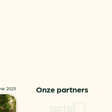
or
ck
Onze partners
mei 2025
rnemers
chade