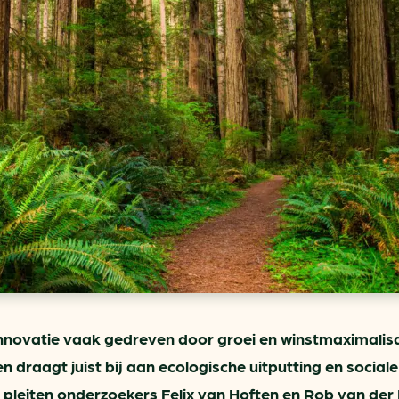
ring
In je gebouw
Verlichtingscan
Op vervoer
Wegwijzers energie besp
as
In de bedrijfsvoering
Hergebruiken of recyclen 
ein
voor het MKB
u
Energie besparen op uw 
info@klimaatplein.n
innovatie vaak gedreven door groei en winstmaximalisa
 draagt juist bij aan ecologische uitputting en sociale
 pleiten onderzoekers Felix van Hoften en Rob van der R