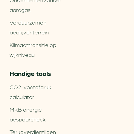
aardgas
Verduurzamen
bedrijventerrein
Klimaattransitie op
wijkniveau
Handige tools
CO2-voetafdruk
calculator
MKB energie
bespaarcheck
Terugverdien­tijden