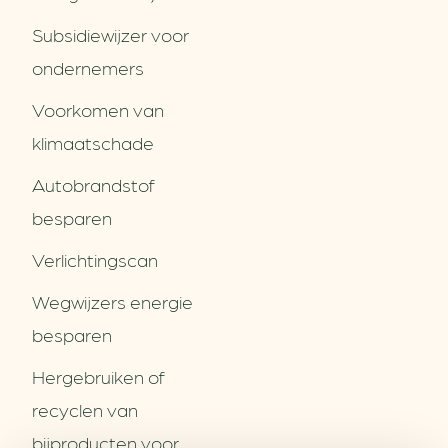
Subsidiewijzer voor
ondernemers
Voorkomen van
klimaatschade
Autobrandstof
besparen
Verlichtingscan
Wegwijzers energie
besparen
Hergebruiken of
Over ons
recyclen van
Partners
Word partner
bijproducten voor