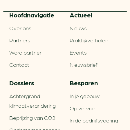
Hoofd­navigatie
Actueel
Over ons
Nieuws
Partners
Praktijkverhalen
Word partner
Events
Contact
Nieuwsbrief
Dossiers
Besparen
Achtergrond
In je gebouw
klimaatverandering
Op vervoer
Beprijzing van CO2
In de bedrijfsvoering
Ondernemen zonder