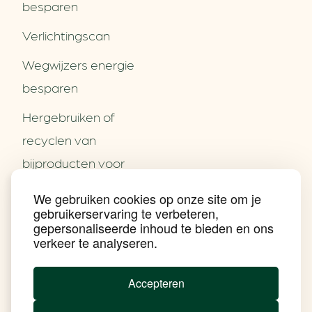
besparen
Verlichtingscan
Wegwijzers energie
besparen
Hergebruiken of
Over ons
recyclen van
Partners
Word partner
bijproducten voor
Contact
het MKB
We gebruiken cookies op onze site om je
Nieuws
gebruikerservaring te verbeteren,
Energie besparen op
Praktijkverhalen
gepersonaliseerde inhoud te bieden en ons
Events
uw PC
verkeer te analyseren.
Nieuwsbrief
Social Media
Achtergrond klimaatverandering
Accepteren
Beprijzing van CO2
Ondernemen zonder aardgas