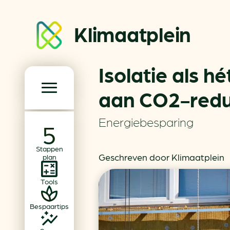
Klimaatplein
Isolatie als h
Klimaatplein
aan CO2-reduc
Hoofd­navigatie
Energiebesparing
Over ons
Stappen
Partners
Geschreven door Klimaatplein
plan
Word partner
Tools
Contact
Bespaartips
Dossiers