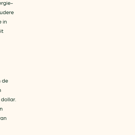
ergie-
oudere
 in
it
n de
n
dollar.
en
van