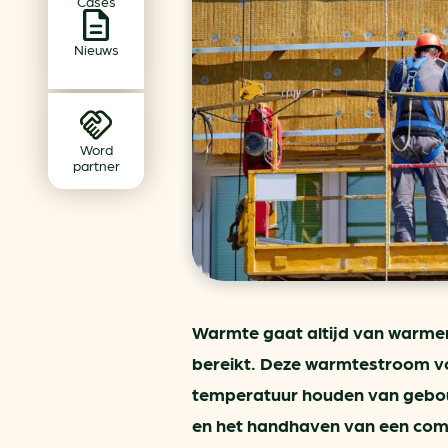
Cases
Achtergrond klimaatverande
Beprijzing van CO2
Nieuws
Ondernemen zonder aardg
Verduurzamen bedrijventerr
Klimaattransitie op wijknivea
Word
partner
Warmte gaat altijd van warmer
bereikt. Deze warmtestroom v
temperatuur houden van gebouw
en het handhaven van een comf