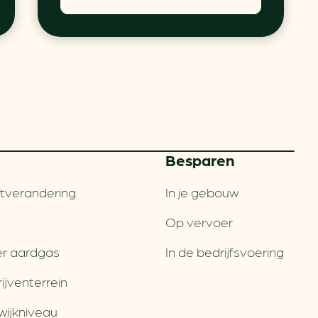
Besparen
tverandering
In je gebouw
Op vervoer
r aardgas
In de bedrijfsvoering
jventerrein
wijkniveau