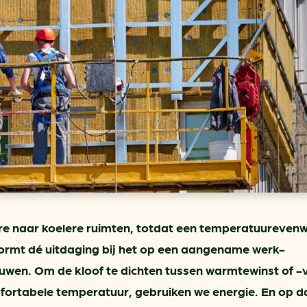
ring
In je gebouw
Verlichtingscan
Op vervoer
Wegwijzers energie besp
as
In de bedrijfsvoering
Hergebruiken of recyclen 
ein
voor het MKB
u
Energie besparen op uw 
info@klimaatplein.n
e naar koelere ruimten, totdat een temperatuurevenwi
ormt dé uitdaging bij het op een aangename werk-
en. Om de kloof te dichten tussen warmtewinst of -v
ortabele temperatuur, gebruiken we energie. En op d