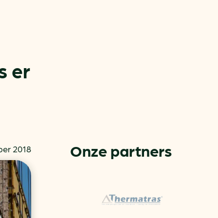
s er
or
ck
Onze partners
ber 2018
rnemers
chade