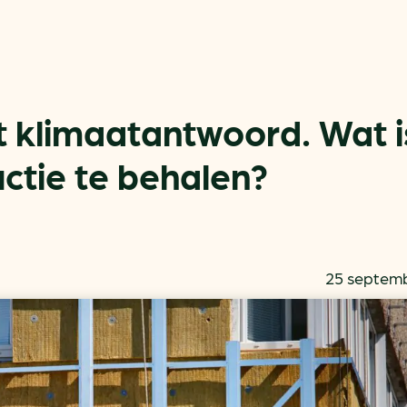
ét klimaatantwoord. Wat i
tie te behalen?
Actueel
Handige tools
Nieuws
CO2-voetafdruk calculat
Praktijkverhalen
MKB energie bespaarche
25 septem
Events
Terugverdien­tijden
Nieuwsbrief
Subsidiewijzer voor onde
Voorkomen van klimaats
Besparen
Autobrandstof besparen