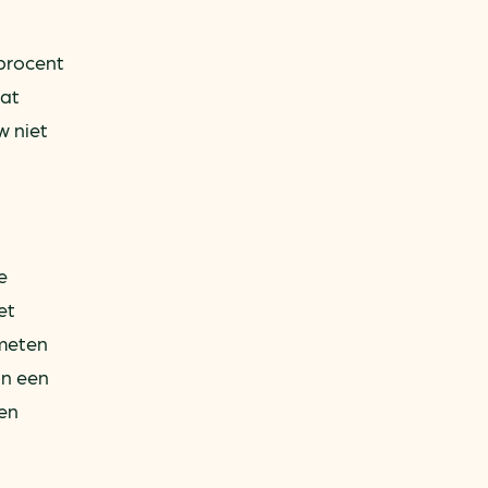
 procent
dat
w niet
e
et
emeten
an een
 en