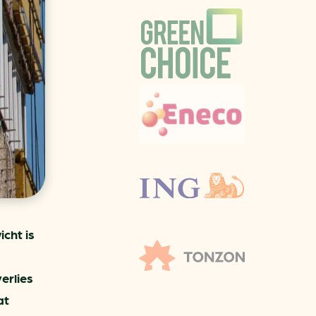
aren
van bijproducten
PC
l
(073) 822 74 86
cht is
erlies
at