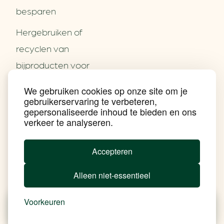
besparen
Hergebruiken of
Over ons
recyclen van
Partners
Word partner
bijproducten voor
Contact
het MKB
We gebruiken cookies op onze site om je
Nieuws
gebruikerservaring te verbeteren,
Energie besparen op
Praktijkverhalen
gepersonaliseerde inhoud te bieden en ons
Events
uw PC
verkeer te analyseren.
Nieuwsbrief
Social Media
Achtergrond klimaatverandering
Accepteren
Beprijzing van CO2
Ondernemen zonder aardgas
Alleen niet-essentieel
Verduurzamen bedrijventerrein
Klimaattransitie op wijkniveau
Copyright klimaatplein
Voorkeuren
Privacy & Disclaimer
In je gebouw
Nieuws
Besparen
Tools
Add Soul
Op vervoer