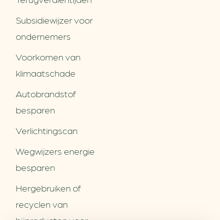
Subsidiewijzer voor
ondernemers
Voorkomen van
klimaatschade
Autobrandstof
besparen
Verlichtingscan
Wegwijzers energie
besparen
Hergebruiken of
Over ons
recyclen van
Partners
Word partner
bijproducten voor