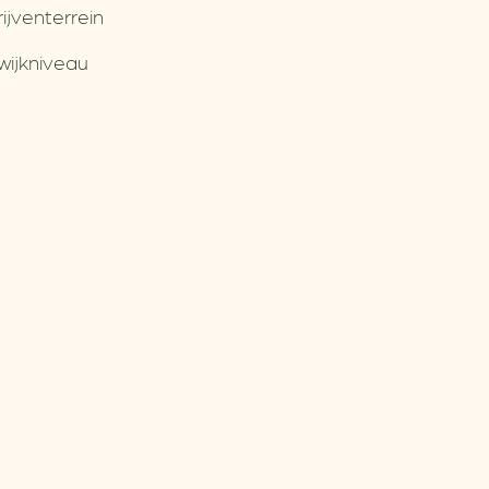
jventerrein
wijkniveau