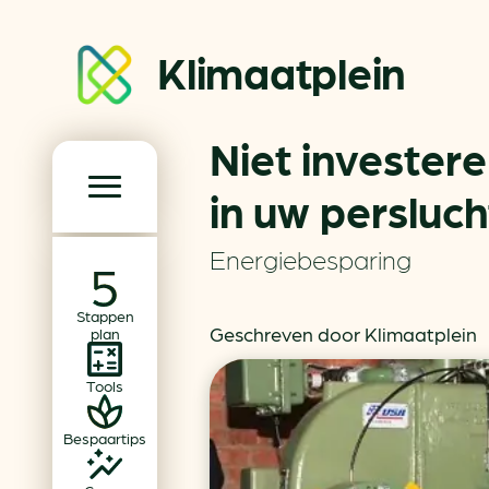
Klimaatplein
Niet invester
Klimaatplein
in uw persluch
Hoofd­navigatie
Energiebesparing
Over ons
Stappen
Partners
Geschreven door Klimaatplein
plan
Word partner
Tools
Contact
Bespaartips
Dossiers