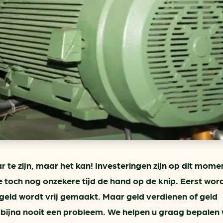
ring
In je gebouw
Verlichtingscan
Op vervoer
Wegwijzers energie besp
as
In de bedrijfsvoering
Hergebruiken of recyclen 
ein
voor het MKB
u
Energie besparen op uw 
info@klimaatplein.n
r te zijn, maar het kan! Investeringen zijn op dit mome
ze toch nog onzekere tijd de hand op de knip. Eerst wor
geld wordt vrij gemaakt. Maar geld verdienen of geld
 bijna nooit een probleem. We helpen u graag bepalen