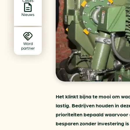
Cases
Achtergrond klimaatverande
Beprijzing van CO2
Nieuws
Ondernemen zonder aardg
Verduurzamen bedrijventerr
Klimaattransitie op wijknivea
Word
partner
Het klinkt bijna te mooi om waa
lastig. Bedrijven houden in de
prioriteiten bepaald waarvoor 
besparen zonder investering is