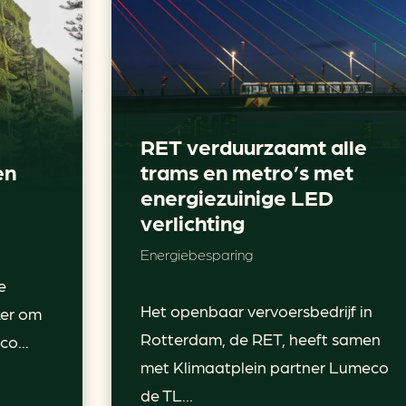
RET verduurzaamt alle
en
trams en metro’s met
energiezuinige LED
verlichting
Energiebesparing
e
Het openbaar vervoersbedrijf in
ker om
Rotterdam, de RET, heeft samen
o...
met Klimaatplein partner Lumeco
de TL...