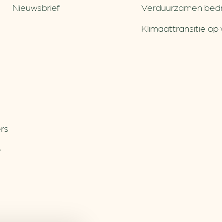
Nieuwsbrief
Verduurzamen bedri
Klimaattransitie op 
rs
e