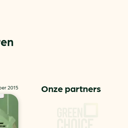
ren
or
ck
Onze partners
er 2015
rnemers
chade