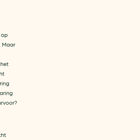
t op
. Maar
 het
ht
ring
paring
arvoor?
cht