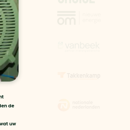
aren
van bijproducten
PC
l
(073) 822 74 86
nt
den de
 wat uw