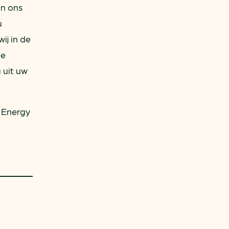
an ons
u
ij in de
de
 uit uw
 Energy