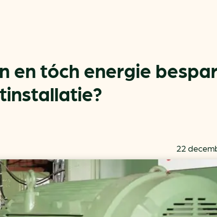
en en tóch energie bespa
tinstallatie?
Actueel
Handige tools
Nieuws
CO2-voetafdruk calculat
Praktijkverhalen
MKB energie bespaarche
22 decemb
Events
Terugverdien­tijden
Nieuwsbrief
Subsidiewijzer voor onde
Voorkomen van klimaats
Besparen
Autobrandstof besparen