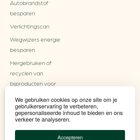
Autobrandstof
besparen
Verlichtingscan
Wegwijzers energie
besparen
Hergebruiken of
Over ons
recyclen van
Partners
Word partner
bijproducten voor
Contact
het MKB
We gebruiken cookies op onze site om je
Nieuws
gebruikerservaring te verbeteren,
Energie besparen op
Praktijkverhalen
gepersonaliseerde inhoud te bieden en ons
Events
uw PC
verkeer te analyseren.
Nieuwsbrief
Social Media
Achtergrond klimaatverandering
Accepteren