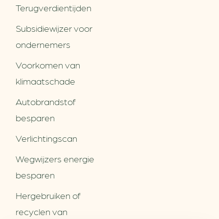
Terugverdien­tijden
Subsidiewijzer voor
ondernemers
Voorkomen van
klimaatschade
Autobrandstof
besparen
Verlichtingscan
Wegwijzers energie
besparen
Hergebruiken of
Over ons
recyclen van
Partners