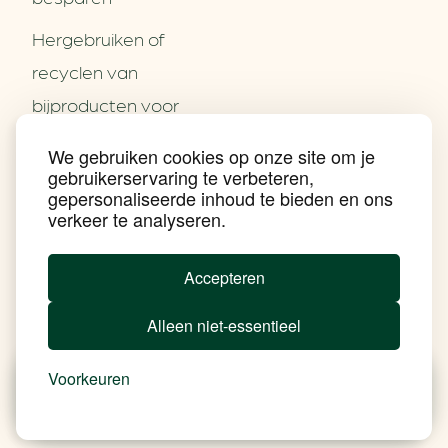
Hergebruiken of
Over ons
recyclen van
Partners
Word partner
bijproducten voor
Contact
het MKB
We gebruiken cookies op onze site om je
Nieuws
gebruikerservaring te verbeteren,
Energie besparen op
Praktijkverhalen
gepersonaliseerde inhoud te bieden en ons
Events
uw PC
verkeer te analyseren.
Nieuwsbrief
Social Media
Achtergrond klimaatverandering
Accepteren
Beprijzing van CO2
Ondernemen zonder aardgas
Alleen niet-essentieel
Verduurzamen bedrijventerrein
Klimaattransitie op wijkniveau
Copyright klimaatplein
Voorkeuren
Privacy & Disclaimer
In je gebouw
Nieuws
Besparen
Tools
Add Soul
Op vervoer
In de bedrijfsvoering