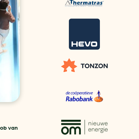
aren
van bijproducten
PC
l
(073) 822 74 86
Rob van