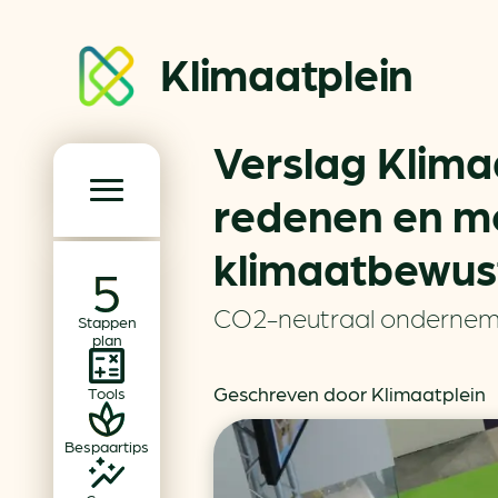
Klimaatplein
Verslag Klima
Klimaatplein
redenen en m
klimaatbewus
Hoofd­navigatie
Over ons
CO2-neutraal onderne
Stappen
Partners
plan
Word partner
Geschreven door Klimaatplein
Tools
Contact
Bespaartips
Dossiers