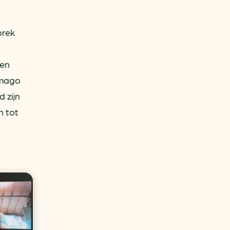
prek
ien
imago
 zijn
n tot