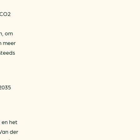
n CO2
n, om
n meer
steeds
 2035
 en het
Van der