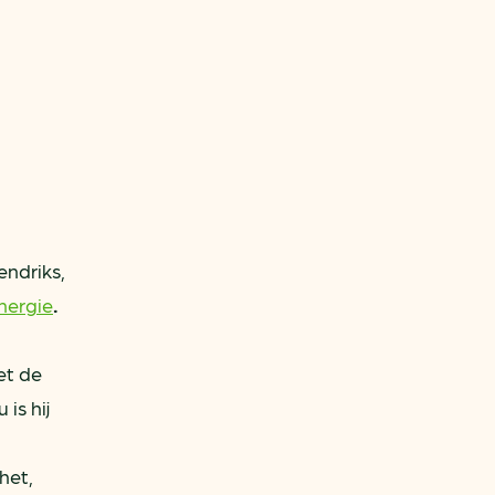
ndriks,
nergie
.
et de
is hij
het,