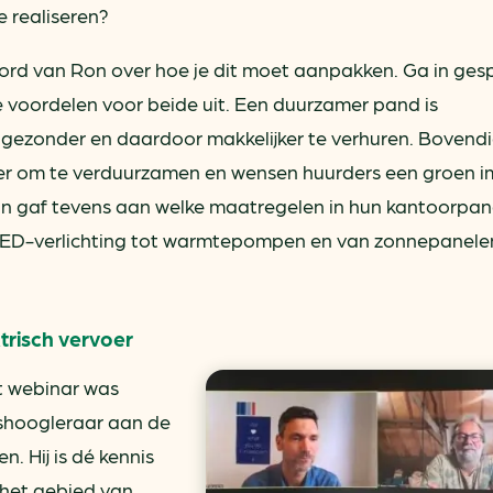
 realiseren?
rd van Ron over hoe je dit moet aanpakken. Ga in ges
e voordelen voor beide uit. Een duurzamer pand is
, gezonder en daardoor makkelijker te verhuren. Bovend
eer om te verduurzamen en wensen huurders een groen 
on gaf tevens aan welke maatregelen in hun kantoorpand
LED-verlichting tot warmtepompen en van zonnepanele
trisch vervoer
t webinar was
tshoogleraar aan de
n. Hij is dé kennis
 het gebied van