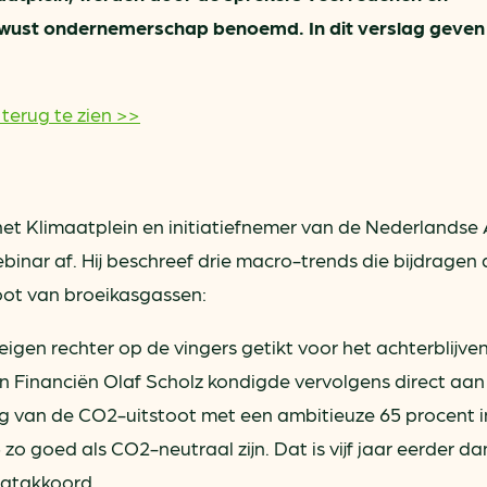
wust ondernemerschap benoemd. In dit verslag geven
 terug te zien >>
het Klimaatplein en initiatiefnemer van de Nederlandse A
binar af. Hij beschreef drie macro-trends die bijdragen
toot van broeikasgassen:
eigen rechter op de vingers getikt voor het achterblijve
n Financiën Olaf Scholz kondigde vervolgens direct aan
g van de CO2-uitstoot met een ambitieuze 65 procent i
zo goed als CO2-neutraal zijn. Dat is vijf jaar eerder dan
aatakkoord.