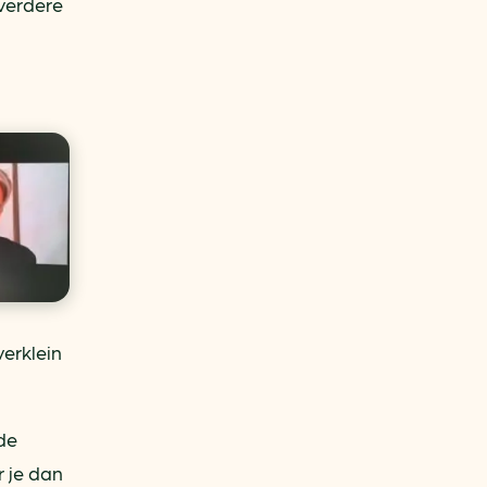
verdere
erklein
de
 je dan