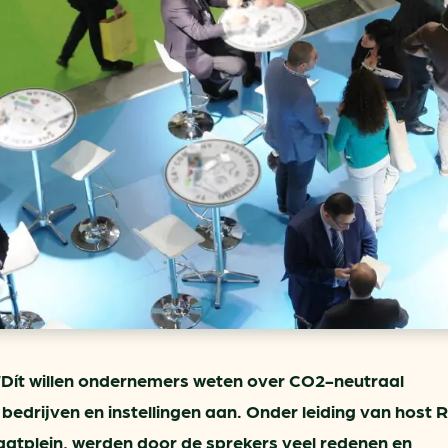
ring
In je gebouw
Verlichtingscan
Op vervoer
Wegwijzers energie besp
as
In de bedrijfsvoering
Hergebruiken of recyclen 
ein
voor het MKB
u
Energie besparen op uw 
info@klimaatplein.n
 ‘Dít willen ondernemers weten over CO2-neutraal
edrijven en instellingen aan. Onder leiding van host 
maatplein, werden door de sprekers veel redenen en