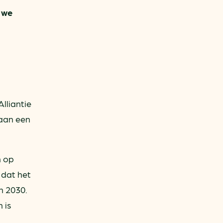
 we
lliantie
 aan een
n op
 dat het
n 2030.
 is