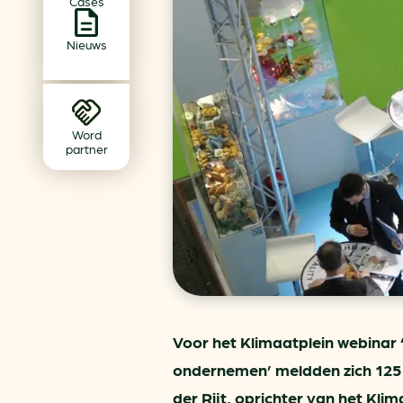
Cases
Achtergrond klimaatverande
Beprijzing van CO2
Nieuws
Ondernemen zonder aardg
Verduurzamen bedrijventerr
Klimaattransitie op wijknivea
Word
partner
Voor het Klimaatplein webinar
ondernemen’ meldden zich 125 b
der Rijt, oprichter van het Kli