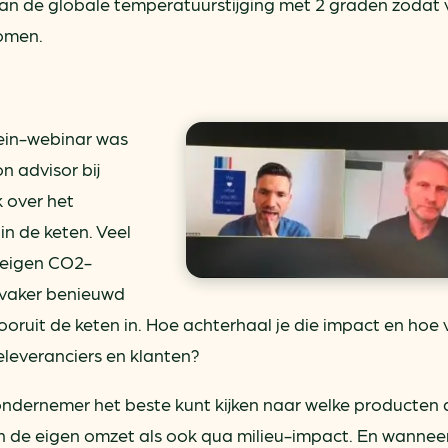
van de globale temperatuurstijging met 2 graden zodat 
komen.
lein-webinar was
on advisor bij
ak over het
n de keten. Veel
 eigen CO2-
s vaker benieuwd
ruit de keten in. Hoe achterhaal je die impact en hoe v
eleveranciers en klanten?
 ondernemer het beste kunt kijken naar welke producten 
 de eigen omzet als ook qua milieu-impact. En wanneer