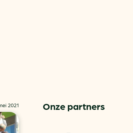
or
ck
Onze partners
mei 2021
rnemers
chade