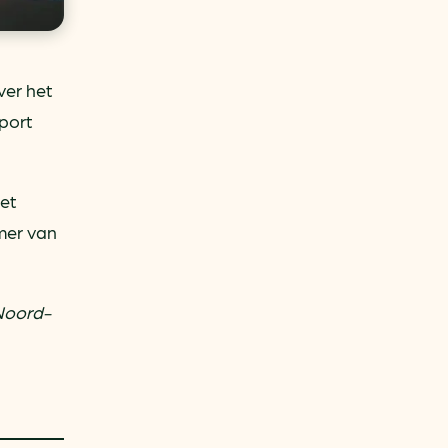
ver het
sport
het
emer van
 Noord-