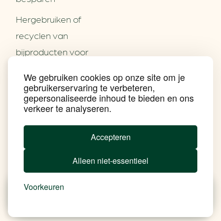
Hergebruiken of
Over ons
recyclen van
Partners
Word partner
bijproducten voor
Contact
het MKB
We gebruiken cookies op onze site om je
Nieuws
gebruikerservaring te verbeteren,
Energie besparen op
Praktijkverhalen
gepersonaliseerde inhoud te bieden en ons
Events
uw PC
verkeer te analyseren.
Nieuwsbrief
Social Media
Achtergrond klimaatverandering
Accepteren
Beprijzing van CO2
Ondernemen zonder aardgas
Alleen niet-essentieel
Verduurzamen bedrijventerrein
Klimaattransitie op wijkniveau
Copyright klimaatplein
Voorkeuren
Privacy & Disclaimer
In je gebouw
Nieuws
Besparen
Tools
Add Soul
Op vervoer
In de bedrijfsvoering