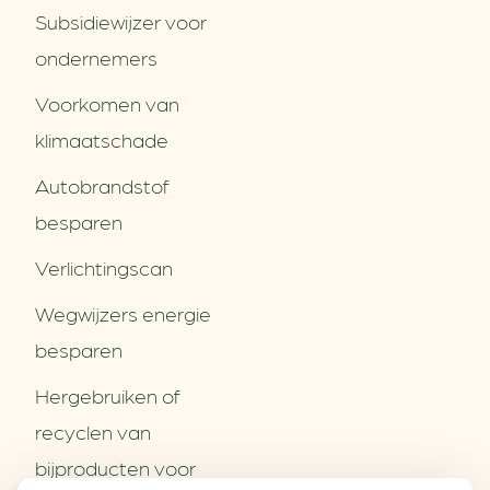
Subsidiewijzer voor
ondernemers
Voorkomen van
klimaatschade
Autobrandstof
besparen
Verlichtingscan
Wegwijzers energie
besparen
Hergebruiken of
Over ons
recyclen van
Partners
Word partner
bijproducten voor
Contact