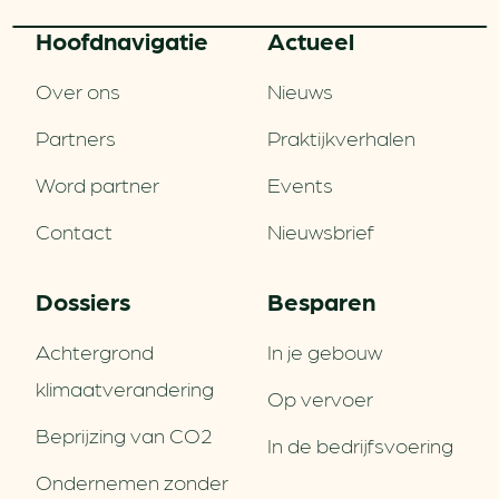
Hoofd­navigatie
Actueel
Over ons
Nieuws
Partners
Praktijkverhalen
Word partner
Events
Contact
Nieuwsbrief
Dossiers
Besparen
Achtergrond
In je gebouw
klimaatverandering
Op vervoer
Beprijzing van CO2
In de bedrijfsvoering
Ondernemen zonder