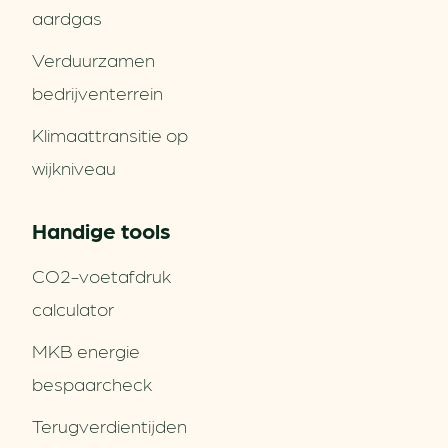
aardgas
Verduurzamen
bedrijventerrein
Klimaattransitie op
wijkniveau
Handige tools
CO2-voetafdruk
calculator
MKB energie
bespaarcheck
Terugverdien­tijden