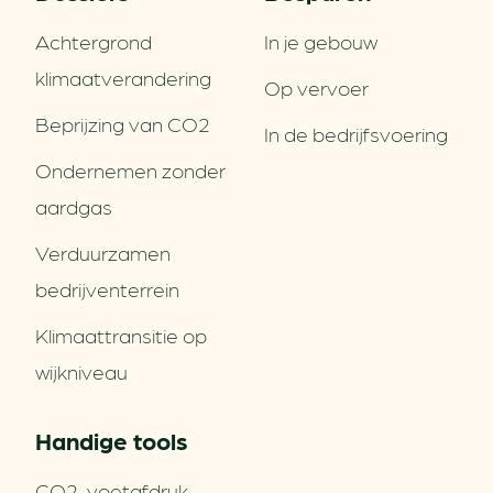
Achtergrond
In je gebouw
klimaatverandering
Op vervoer
Beprijzing van CO2
In de bedrijfsvoering
Ondernemen zonder
aardgas
Verduurzamen
bedrijventerrein
Klimaattransitie op
wijkniveau
Handige tools
CO2-voetafdruk