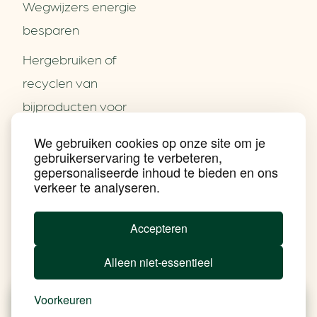
Wegwijzers energie
besparen
Hergebruiken of
Over ons
recyclen van
Partners
Word partner
bijproducten voor
Contact
het MKB
We gebruiken cookies op onze site om je
Nieuws
gebruikerservaring te verbeteren,
Energie besparen op
Praktijkverhalen
gepersonaliseerde inhoud te bieden en ons
Events
uw PC
verkeer te analyseren.
Nieuwsbrief
Social Media
Achtergrond klimaatverandering
Accepteren
Beprijzing van CO2
Ondernemen zonder aardgas
Alleen niet-essentieel
Verduurzamen bedrijventerrein
Klimaattransitie op wijkniveau
Copyright klimaatplein
Voorkeuren
Privacy & Disclaimer
In je gebouw