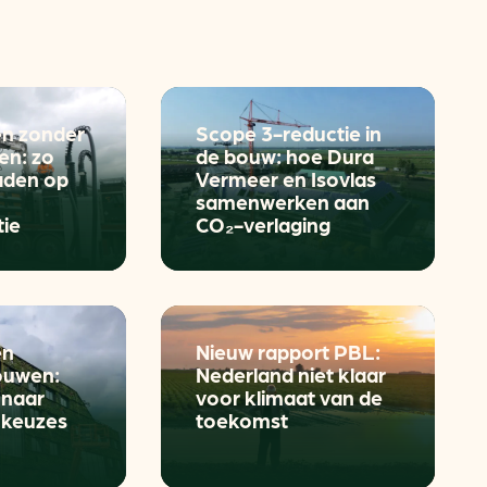
aren
van bijproducten
en zonder
Scope 3-reductie in
en: zo
de bouw: hoe Dura
PC
laden op
Vermeer en Isovlas
samenwerken aan
tie
CO₂-verlaging
l
(073) 822 74 86
en
Nieuw rapport PBL:
ouwen:
Nederland niet klaar
 naar
voor klimaat van de
 keuzes
toekomst