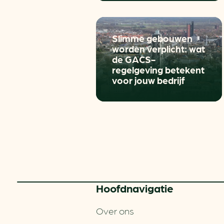
Slimme gebouwen
worden verplicht: wat
de GACS-
regelgeving betekent
voor jouw bedrijf
Hoofd­navigatie
Over ons