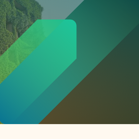
or
ck
rnemers
chade