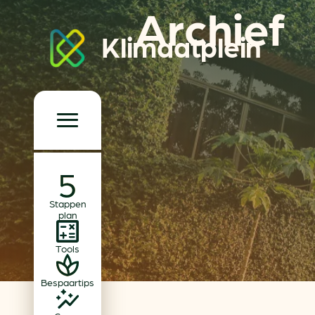
Archief
Klimaatplein
Klimaatplein
Hoofd­navigatie
Over ons
Stappen
Partners
plan
Word partner
Tools
Contact
Bespaartips
Dossiers