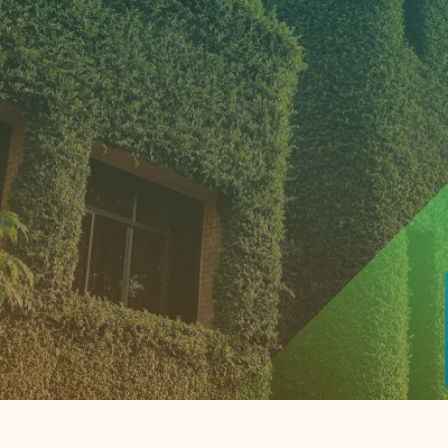
Actueel
Handige tools
Nieuws
CO2-voetafdruk calculat
Praktijkverhalen
MKB energie bespaarche
Events
Terugverdien­tijden
Nieuwsbrief
Subsidiewijzer voor onde
Voorkomen van klimaats
Besparen
Autobrandstof besparen