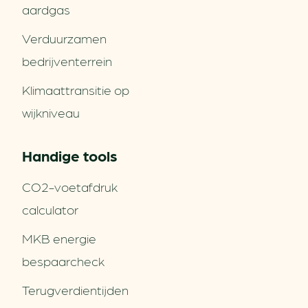
aardgas
Verduurzamen
bedrijventerrein
Klimaattransitie op
wijkniveau
Handige tools
CO2-voetafdruk
calculator
MKB energie
bespaarcheck
Terugverdien­tijden