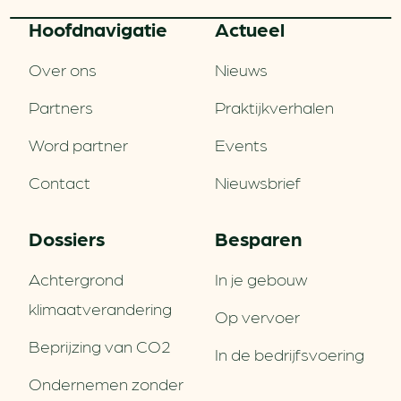
Hoofd­navigatie
Actueel
Over ons
Nieuws
Partners
Praktijkverhalen
Word partner
Events
Contact
Nieuwsbrief
Dossiers
Besparen
Achtergrond
In je gebouw
klimaatverandering
Op vervoer
Beprijzing van CO2
In de bedrijfsvoering
Ondernemen zonder