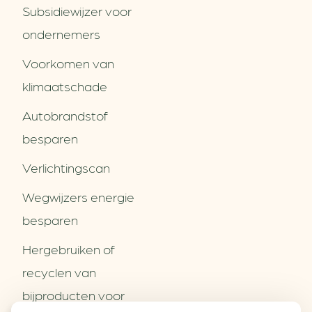
Subsidiewijzer voor
ondernemers
Voorkomen van
klimaatschade
Autobrandstof
besparen
Verlichtingscan
Wegwijzers energie
besparen
Hergebruiken of
Over ons
recyclen van
Partners
Word partner
bijproducten voor
Contact