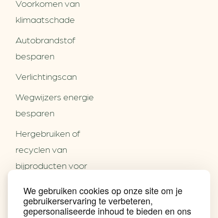
Voorkomen van
klimaatschade
Autobrandstof
besparen
Verlichtingscan
Wegwijzers energie
besparen
Hergebruiken of
Over ons
recyclen van
Partners
Word partner
bijproducten voor
Contact
het MKB
We gebruiken cookies op onze site om je
Nieuws
gebruikerservaring te verbeteren,
Energie besparen op
Praktijkverhalen
gepersonaliseerde inhoud te bieden en ons
Events
uw PC