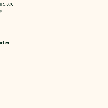
l 5.000
5,-
arten