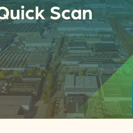
Quick Scan
Actueel
Handige tools
Nieuws
CO2-voetafdruk calculat
Praktijkverhalen
MKB energie bespaarche
Events
Terugverdien­tijden
Nieuwsbrief
Subsidiewijzer voor onde
Voorkomen van klimaats
Besparen
Autobrandstof besparen