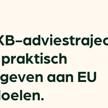
ring
In je gebouw
Verlichtingscan
Op vervoer
Wegwijzers energie besp
as
In de bedrijfsvoering
Hergebruiken of recyclen 
ein
voor het MKB
KB-adviestraje
u
Energie besparen op uw 
info@klimaatplein.n
 praktisch
g geven aan EU
oelen.