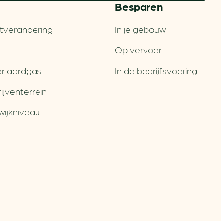
Besparen
tverandering
In je gebouw
Op vervoer
r aardgas
In de bedrijfsvoering
jventerrein
wijkniveau