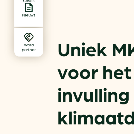
Cases
Achtergrond klimaatverande
Beprijzing van CO2
Nieuws
Ondernemen zonder aardg
Verduurzamen bedrijventerr
Uniek M
Klimaattransitie op wijknivea
Word
partner
voor het
invullin
klimaatd