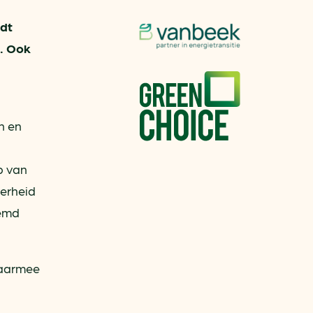
idt
). Ook
n en
p van
verheid
oemd
waarmee