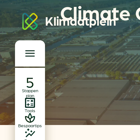
Climate 
Klimaatplein
Klimaatplein
Hoofd­navigatie
Over ons
Stappen
Partners
plan
Word partner
Tools
Contact
Bespaartips
Dossiers