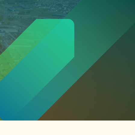
or
ck
rnemers
chade