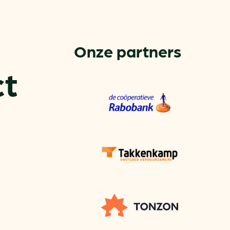
aren
van bijproducten
Onze partners
ct
PC
l
(073) 822 74 86