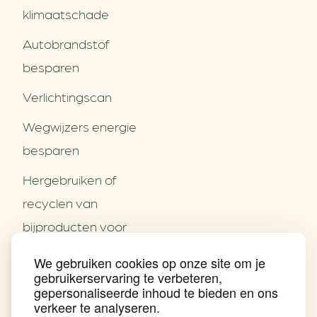
klimaatschade
Autobrandstof
besparen
Verlichtingscan
Wegwijzers energie
besparen
Hergebruiken of
Over ons
recyclen van
Partners
Word partner
bijproducten voor
Contact
het MKB
We gebruiken cookies op onze site om je
Nieuws
gebruikerservaring te verbeteren,
Energie besparen op
Praktijkverhalen
gepersonaliseerde inhoud te bieden en ons
Events
uw PC
verkeer te analyseren.
Nieuwsbrief