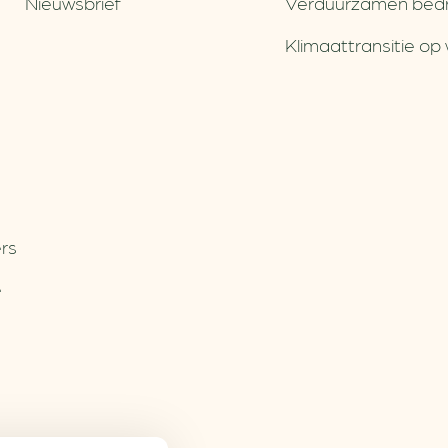
Nieuwsbrief
Verduurzamen bedri
Klimaattransitie op 
rs
e