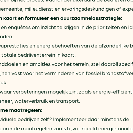
gemeente, milieudienst en ervaringsdeskundigen of expe
 in kaart en formuleer een duurzaamheidsstrategie:
en enquêtes om inzicht te krijgen in de prioriteiten en i
enden.
euprestaties en energiebehoeften van de afzonderlijke b
totale bedrijventerrein in kaart.
ddoelen en ambities voor het terrein, stel daarbij speci
lijnen vast voor het verminderen van fossiel brandstofve
ruk.
waar verbeteringen mogelijk zijn, zoals energie-efficiënt
eheer, waterverbruik en transport.
ame maatregelen:
viduele bedrijven zelf? Implementeer daar minstens de
sparende maatregelen zoals bijvoorbeeld energiemonito