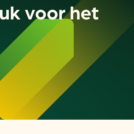
uk voor het
or
ck
rnemers
chade