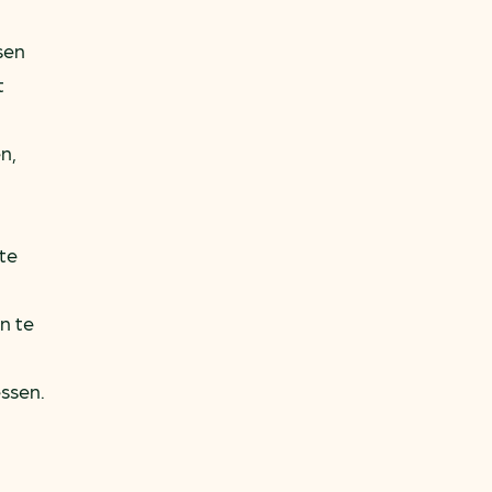
sen
t
n,
te
n te
ssen.