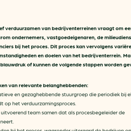
ring
In je gebouw
Verlichtingscan
Op vervoer
Wegwijzers energie besp
as
In de bedrijfsvoering
Hergebruiken of recyclen 
ctief verduurzamen van bedrijventerreinen vraagt om ee
ein
voor het MKB
arom ondernemers, vastgoedeigenaren, de milieudiens
u
Energie besparen op uw 
ciers bij het proces. Dit proces kan vervolgens variër
omstandigheden en doelen van het bedrijventerrein. Ma
info@klimaatplein.n
 blauwdruk of kunnen de volgende stappen worden ge
kken van relevante belanghebbenden:
tieve en gezaghebbende stuurgroep die periodiek bij e
dt op het verduurzamingsproces.
f uitvoerend team samen dat als procesbegeleider de
neert.
en bij het proces, waaronder uiteraard de bedrijven op