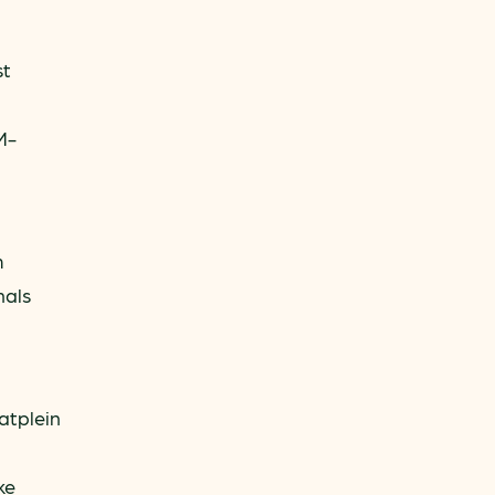
st
M-
m
nals
atplein
ke