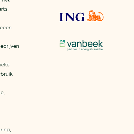
rts.
deeën
edrijven
fieke
rbruik
ie,
ring,