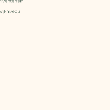
jventerrein
wijkniveau