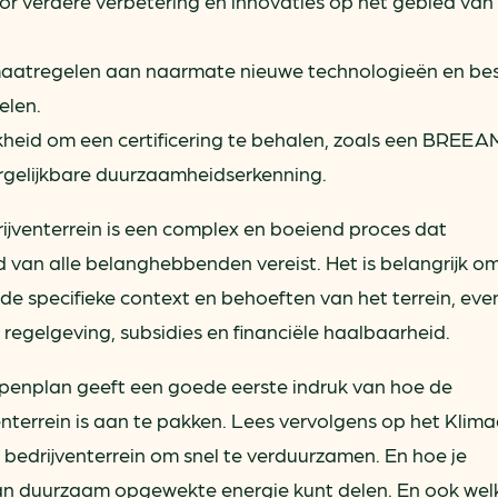
oor verdere verbetering en innovaties op het gebied van
maatregelen aan naarmate nieuwe technologieën en be
elen.
heid om een certificering te behalen, zoals een BREEA
vergelijkbare duurzaamheidserkenning.
jventerrein is een complex en boeiend proces dat
van alle belanghebbenden vereist. Het is belangrijk o
e specifieke context en behoeften van het terrein, eve
 regelgeving, subsidies en financiële haalbaarheid.
enplan geeft een goede eerste indruk van hoe de
terrein is aan te pakken. Lees vervolgens op het Klima
bedrijventerrein om snel te verduurzamen. En hoe je
an duurzaam opgewekte energie kunt delen. En ook wel