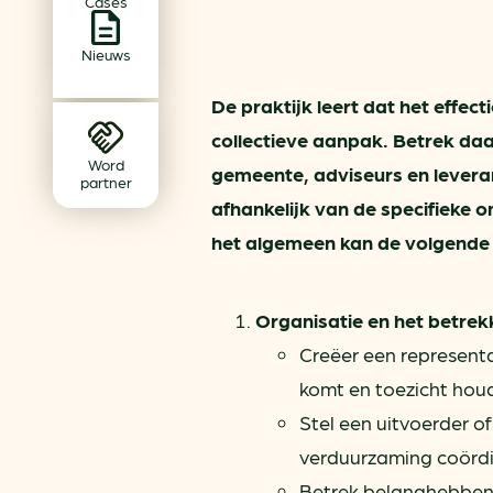
Cases
Achtergrond klimaatverande
Beprijzing van CO2
Nieuws
Ondernemen zonder aardg
De praktijk leert dat het effe
Verduurzamen bedrijventerr
collectieve aanpak. Betrek da
Klimaattransitie op wijknivea
Word
gemeente, adviseurs en leveran
partner
afhankelijk van de specifieke 
het algemeen kan de volgende
Organisatie en het betre
Creëer een representa
komt en toezicht hou
Stel een uitvoerder o
verduurzaming coördi
Betrek belanghebbend