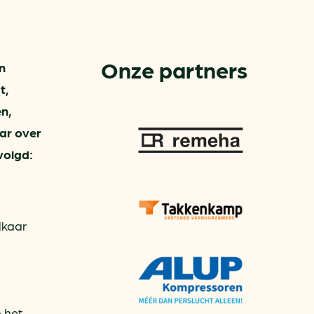
aren
van bijproducten
Onze partners
n
t,
PC
en,
ar over
l
(073) 822 74 86
volgd:
lkaar
 het