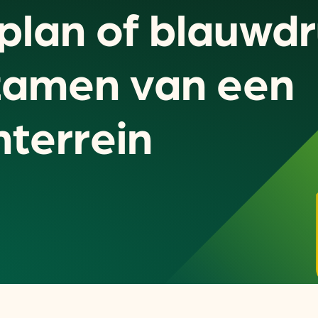
lan of blauwdr
zamen van een
nterrein
Actueel
Handige tools
Nieuws
CO2-voetafdruk calculat
Praktijkverhalen
MKB energie bespaarche
Events
Terugverdien­tijden
Nieuwsbrief
Subsidiewijzer voor onde
Voorkomen van klimaats
Besparen
Autobrandstof besparen