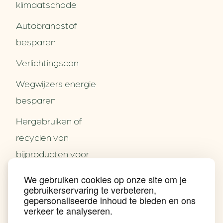
klimaatschade
Autobrandstof
besparen
Verlichtingscan
Wegwijzers energie
besparen
Hergebruiken of
Over ons
recyclen van
Partners
Word partner
bijproducten voor
Contact
het MKB
We gebruiken cookies op onze site om je
Nieuws
gebruikerservaring te verbeteren,
Energie besparen op
Praktijkverhalen
gepersonaliseerde inhoud te bieden en ons
Events
uw PC
verkeer te analyseren.
Nieuwsbrief