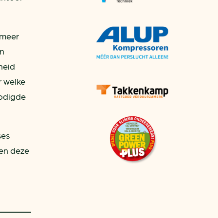
aren
 meer
van bijproducten
en
heid
PC
r welke
nodigde
l
(073) 822 74 86
ses
 en deze