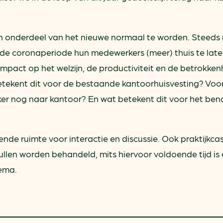
ring
In je gebouw
Verlichtingscan
Op vervoer
Wegwijzers energie besp
as
In de bedrijfsvoering
erken onderdeel van het nieuwe normaal te worden. Steeds
Hergebruiken of recyclen 
de coronaperiode hun medewerkers (meer) thuis te lat
ein
voor het MKB
impact op het welzijn, de productiviteit en de betrokken
u
Energie besparen op uw 
tekent dit voor de bestaande kantoorhuisvesting? Voo
er nog naar kantoor? En wat betekent dit voor het be
info@klimaatplein.n
ende ruimte voor interactie en discussie. Ook praktijkca
llen worden behandeld, mits hiervoor voldoende tijd is
hema.