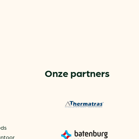
Onze partners
or
ck
rnemers
chade
eds
kantoor