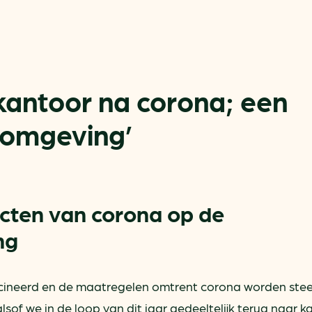
kantoor na corona; een
omgeving’
Actueel
Handige tools
Nieuws
CO2-voetafdruk calculat
Praktijkverhalen
MKB energie bespaarche
cten van corona op de
Events
Terugverdien­tijden
ng
Nieuwsbrief
Subsidiewijzer voor onde
Voorkomen van klimaats
cineerd en de maatregelen omtrent corona worden ste
Besparen
Autobrandstof besparen
alsof we in de loop van dit jaar gedeeltelijk terug naar 