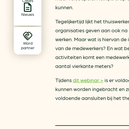
Cases
Achtergrond klimaatverande
kunnen.
Beprijzing van CO2
Nieuws
Ondernemen zonder aardg
Tegelijkertijd lijkt het thuisw
organisaties geven aan ook na 
Verduurzamen bedrijventerr
werken. Maar wat is hiervan de 
Klimaattransitie op wijknivea
Word
van de medewerkers? En wat be
partner
activiteiten komt een medewerk
aantal vierkante meters?
Tijdens
dit webinar >
is er voldo
kunnen worden ingebracht en zu
voldoende aansluiten bij het t