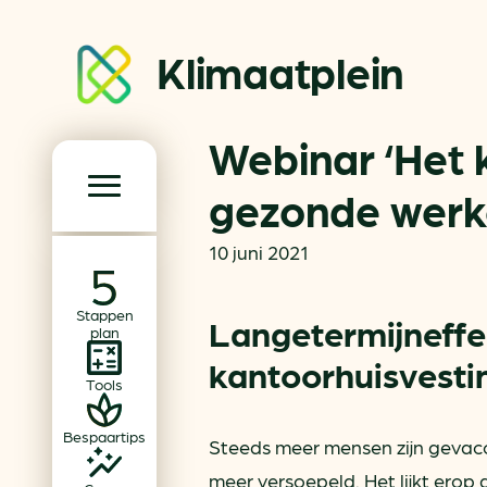
Klimaatplein
Webinar ‘Het 
Klimaatplein
gezonde werk
Hoofd­navigatie
10 juni 2021
Over ons
Stappen
Partners
Langetermijneffe
plan
Word partner
kantoorhuisvesti
Tools
Contact
Bespaartips
Steeds meer mensen zijn gevac
Dossiers
meer versoepeld. Het lijkt erop 