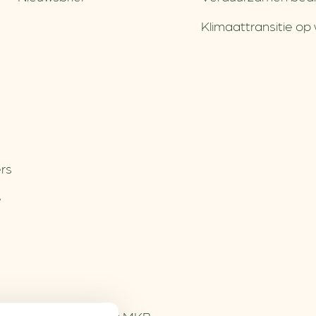
Klimaattransitie op 
rs
e