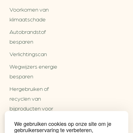
Voorkomen van
klimaatschade
Autobrandstof
besparen
Verlichtingscan
Wegwijzers energie
besparen
Hergebruiken of
Over ons
recyclen van
Partners
Word partner
bijproducten voor
Contact
het MKB
We gebruiken cookies op onze site om je
Nieuws
gebruikerservaring te verbeteren,
Energie besparen op
Praktijkverhalen