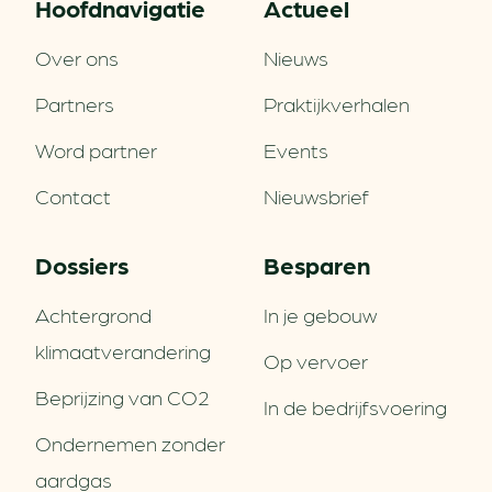
Hoofd­navigatie
Actueel
Over ons
Nieuws
Partners
Praktijkverhalen
Word partner
Events
Contact
Nieuwsbrief
Dossiers
Besparen
Achtergrond
In je gebouw
klimaatverandering
Op vervoer
Beprijzing van CO2
In de bedrijfsvoering
Ondernemen zonder
aardgas