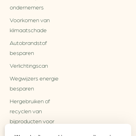
ondernemers
Voorkomen van
klimaatschade
Autobrandstof
besparen
Verlichtingscan
Wegwijzers energie
besparen
Hergebruiken of
Over ons
recyclen van
Partners
Word partner
bijproducten voor
Contact
het MKB