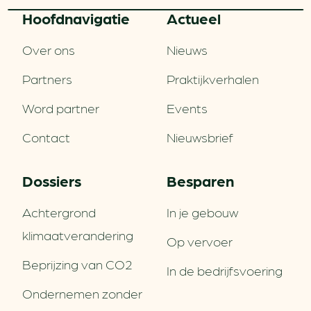
Hoofd­navigatie
Actueel
Over ons
Nieuws
Partners
Praktijkverhalen
Word partner
Events
Contact
Nieuwsbrief
Dossiers
Besparen
Achtergrond
In je gebouw
klimaatverandering
Op vervoer
Beprijzing van CO2
In de bedrijfsvoering
Ondernemen zonder