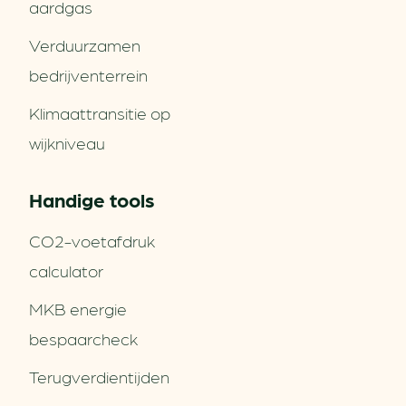
aardgas
Verduurzamen
bedrijventerrein
Klimaattransitie op
wijkniveau
Handige tools
CO2-voetafdruk
calculator
MKB energie
bespaarcheck
Terugverdien­tijden